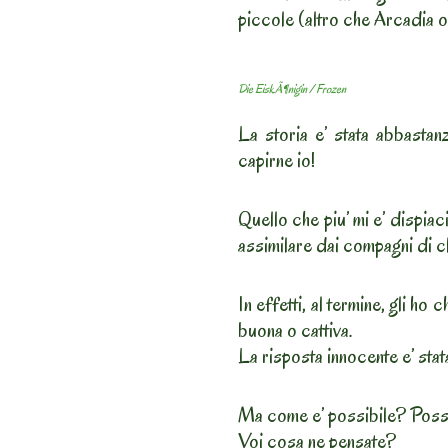
piccole (altro che Arcadia o 
Die EiskÃ¶nigin / Frozen
La storia e’ stata abbastan
capirne io!
Quello che piu’ mi e’ dispiaciu
assimilare dai compagni di c
In effetti, al termine, gli ho
buona o cattiva.
La risposta innocente e’ stata
Ma come e’ possibile? Posso
Voi cosa ne pensate?