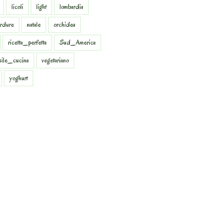
licoli
light
lombardia
rdure
natale
orchidea
ricetta_perfetta
Sud_America
sile_cucina
vegetariano
yoghurt