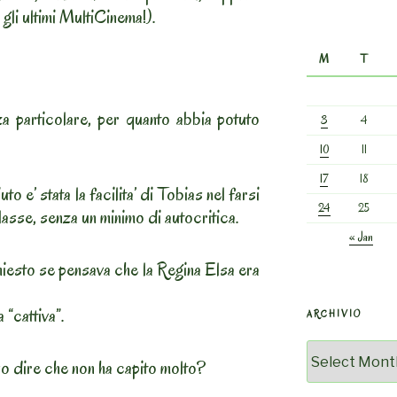
gli ultimi MultiCinema!).
M
T
za particolare, per quanto abbia potuto
3
4
10
11
17
18
to e’ stata la facilita’ di Tobias nel farsi
24
25
lasse, senza un minimo di autocritica.
« Jan
 chiesto se pensava che la Regina Elsa era
 “cattiva”.
ARCHIVIO
Archivio
 dire che non ha capito molto?