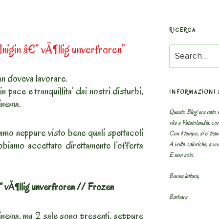
RICERCA
igin â€“ vÃ¶llig unverfroren”
Search
for:
n doveva lavorare.
in pace e tranquillita’ dai nostri disturbi,
INFORMAZIONI 
inema.
Questo Blog era nato n
vita a Patatolandia, co
mo neppure visto bene quali spettacoli
Con il tempo, si e’ tram
biamo accettato direttamente l’offerta
A volte caloriche, a volt
E non solo.
Buona lettura,
 vÃ¶llig unverfroren // Frozen
Barbara
cinema, ma 2 sale sono presenti, seppure