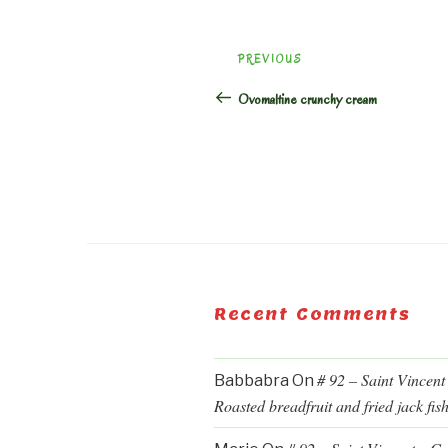
Post
Previous
PREVIOUS
navigation
Post
Ovomaltine crunchy cream
Recent Comments
# 92 – Saint Vincent
Babbabra
On
Roasted breadfruit and fried jack fis