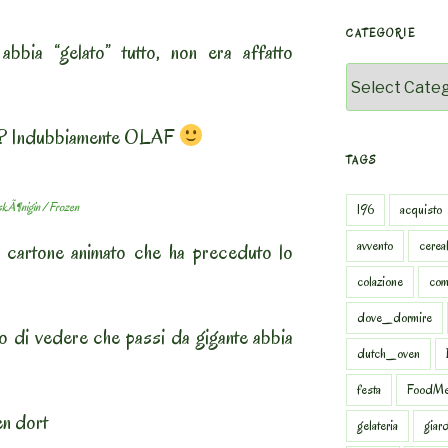
CATEGORIE
abbia “gelato” tutto, non era affatto
Categorie
ito? Indubbiamente OLAF
TAGS
skÃ¶nigin / Frozen
196
acquisto
avvento
cereal
il cartone animato che ha preceduto lo
colazione
com
dove_dormire
o di vedere che passi da gigante abbia
dutch_oven
festa
FoodMe
en dort
gelateria
giar