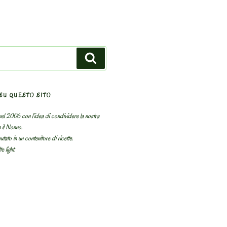
Search
SU QUESTO SITO
el 2006 con l’idea di condividere la nostra
n il Nonno.
utato in un contenitore di ricette.
e light.