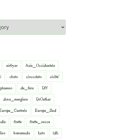
airfryer
Asia_Occidentale
i
cheto
cioccolato
civilta'
pleanno
da_fare
DIY
dove_mangiare
DrOetker
Europa_Centrale
Europa_Sud
dia
frutta
frutta_secca
dino
homemade
keto
ldb