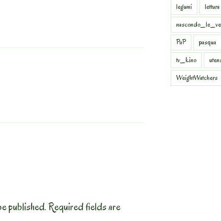
legumi
lettura
nascondo_le_ve
PaP
pasqua
tv_kino
uten
WeightWatchers
be published.
Required fields are