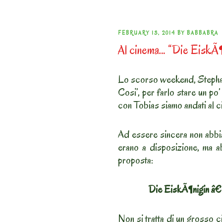
POSTED
FEBRUARY 13, 2014
BY
BABBABRA
Al cinema… “Die EiskÃ¶n
ON
Lo scorso weekend, Stepha
Cosi’, per farlo stare un po’ 
con Tobias siamo andati al c
Ad essere sincera non abbia
erano a disposizione, ma ab
proposta:
Die EiskÃ¶nigin â€“
Non si tratta di un grosso 