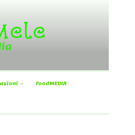
 Mele
dia
azioni
FoodMEDIA