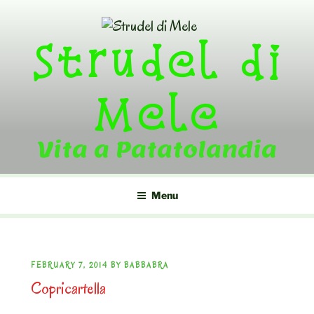
Skip
to
Strudel di
content
Mele
Vita a Patatolandia
Menu
POSTED
FEBRUARY 7, 2014
BY
BABBABRA
Copricartella
ON