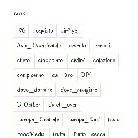
TAGS
196
acquisto
airfryer
Asia_Occidentale
avvento
cereali
cheto
cioccolato
civilta'
colazione
compleanno
da_fare
DIY
dove_dormire
dove_mangiare
DrOetker
dutch_oven
Europa_Centrale
Europa_Sud
festa
FoodMedia
frutta
frutta_secca