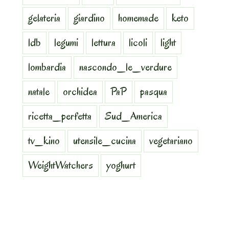
gelateria
giardino
homemade
keto
ldb
legumi
lettura
licoli
light
lombardia
nascondo_le_verdure
natale
orchidea
PaP
pasqua
ricetta_perfetta
Sud_America
tv_kino
utensile_cucina
vegetariano
WeightWatchers
yoghurt