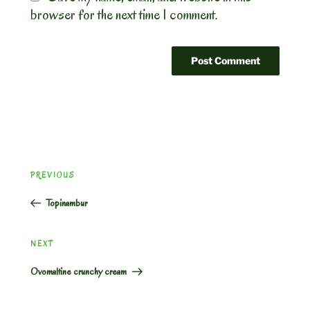
browser for the next time I comment.
Post
Previous
PREVIOUS
navigation
Post
Topinambur
Next
NEXT
Post
Ovomaltine crunchy cream