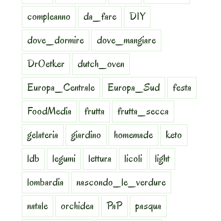
compleanno
da_fare
DIY
dove_dormire
dove_mangiare
DrOetker
dutch_oven
Europa_Centrale
Europa_Sud
festa
FoodMedia
frutta
frutta_secca
gelateria
giardino
homemade
keto
ldb
legumi
lettura
licoli
light
lombardia
nascondo_le_verdure
natale
orchidea
PaP
pasqua