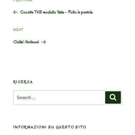
PREVIOUS
navigation
Post
Cocotte TVS modello Yatra – Pollo in pentola
Next
NEXT
Post
Civilta’: Notinsel
RICERCA
Search
Search
for:
INFORMAZIONI SU QUESTO SITO