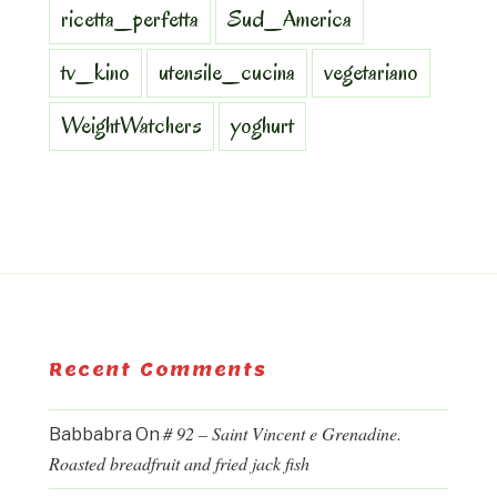
ricetta_perfetta
Sud_America
tv_kino
utensile_cucina
vegetariano
WeightWatchers
yoghurt
Recent Comments
# 92 – Saint Vincent e Grenadine.
Babbabra
On
Roasted breadfruit and fried jack fish