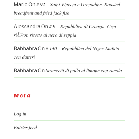
# 92 – Saint Vincent e Grenadine. Roasted
Marie
On
breadfruit and fried jack fish
# 9 – Repubblica di Croazia. Crni
Alessandra
On
riÅ¾ot, risotto al nero di seppia
# 140 – Repubblica del Niger. Stufato
Babbabra
On
con datteri
Straccetti di pollo al limone con rucola
Babbabra
On
Meta
Log in
Entries feed