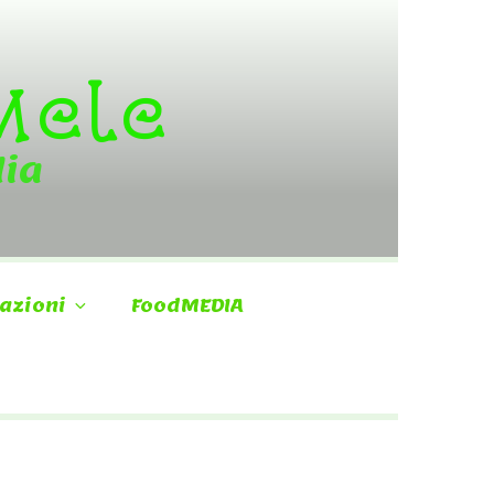
 Mele
dia
azioni
FoodMEDIA