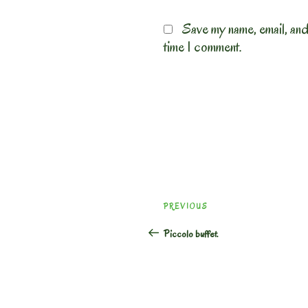
Save my name, email, and
time I comment.
Post
Previous
PREVIOUS
navigation
Post
Piccolo buffet.