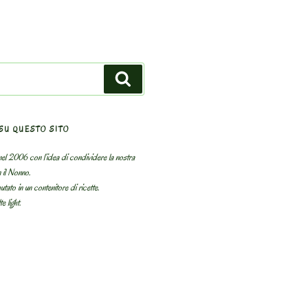
Search
SU QUESTO SITO
el 2006 con l’idea di condividere la nostra
n il Nonno.
utato in un contenitore di ricette.
e light.