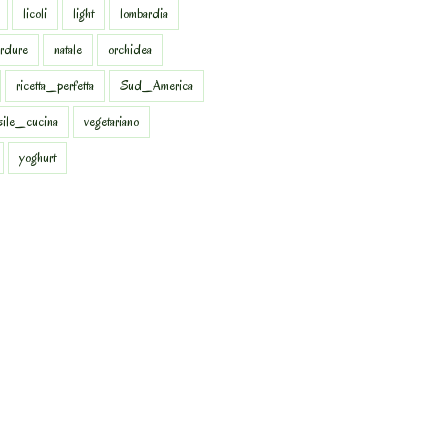
licoli
light
lombardia
rdure
natale
orchidea
ricetta_perfetta
Sud_America
sile_cucina
vegetariano
yoghurt