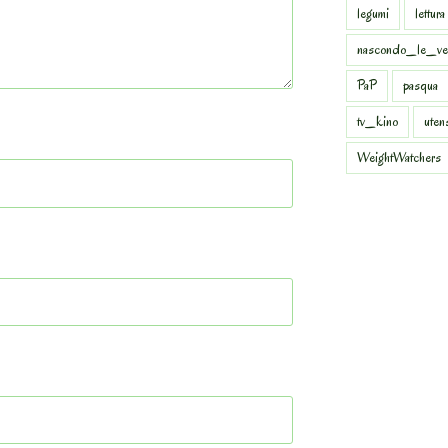
legumi
lettura
nascondo_le_ve
PaP
pasqua
tv_kino
uten
WeightWatchers