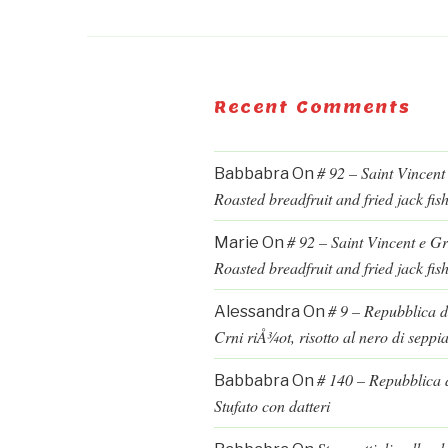
Recent Comments
# 92 – Saint Vincent
Babbabra
On
Roasted breadfruit and fried jack fis
# 92 – Saint Vincent e G
Marie
On
Roasted breadfruit and fried jack fis
# 9 – Repubblica d
Alessandra
On
Crni riÅ¾ot, risotto al nero di seppi
# 140 – Repubblica d
Babbabra
On
Stufato con datteri