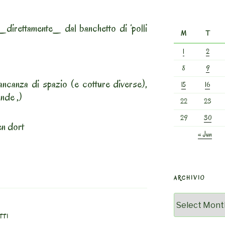
o _direttamente_ dal banchetto di ‘polli
M
T
1
2
8
9
ancanza di spazio (e cotture diverse),
15
16
nde ,)
22
23
29
30
en dort
« Jun
ARCHIVIO
Archivio
TTI