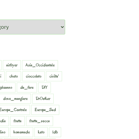
airfryer
Asia_Occidentale
i
cheto
cioccolato
civilta'
pleanno
da_fare
DIY
dove_mangiare
DrOetker
Europa_Centrale
Europa_Sud
dia
frutta
frutta_secca
dino
homemade
keto
ldb