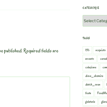
CATEGORIE
Categorie
TAGS
be published.
Required fields are
196
acquisto
avvento
cereal
colazione
com
dove_dormire
dutch_oven
festa
FoodMe
gelateria
giar