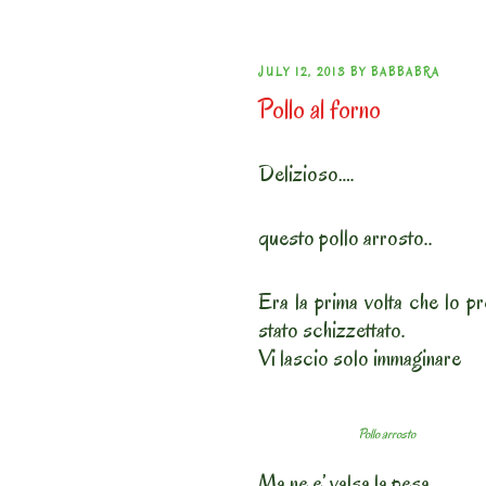
POSTED
JULY 12, 2013
BY
BABBABRA
Pollo al forno
ON
Delizioso….
questo pollo arrosto..
Era la prima volta che lo p
stato schizzettato.
Vi lascio solo immaginare
Pollo arrosto
Ma ne e’ valsa la pesa