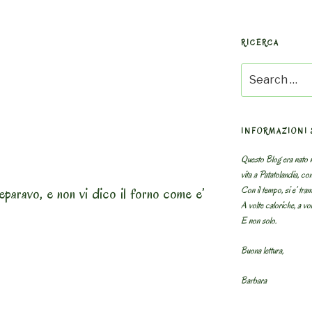
RICERCA
Search
for:
INFORMAZIONI 
Questo Blog era nato n
vita a Patatolandia, co
Con il tempo, si e’ tram
reparavo, e non vi dico il forno come e’
A volte caloriche, a volt
E non solo.
Buona lettura,
Barbara