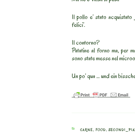
Il pollo e’ stato acquistat
felici’.
Il contorno?
Patatine al forno ma, per m
sono state messe nel microo
Un po’ qua … und ein bissch
CATEGORIES
CARNE
,
FOOD
,
SECONDI_PIA