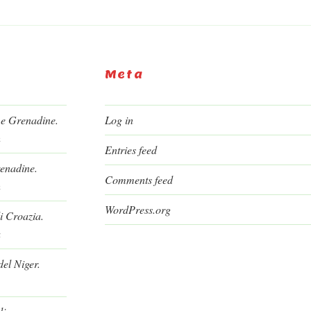
Meta
 e Grenadine.
Log in
h
Entries feed
renadine.
Comments feed
h
WordPress.org
i Croazia.
a
el Niger.