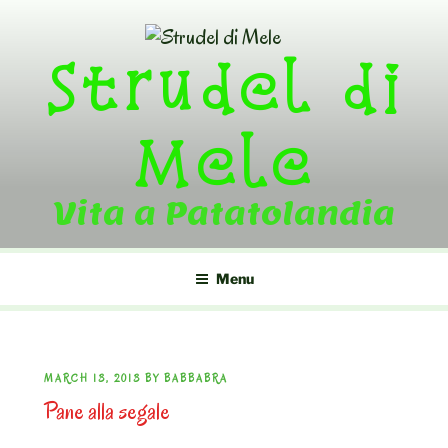
Skip
to
Strudel di
content
Mele
Vita a Patatolandia
Menu
POSTED
MARCH 13, 2013
BY
BABBABRA
Pane alla segale
ON