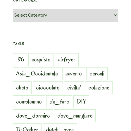
CATEGORIE
Categorie
TAGS
196
acquisto
airfryer
Asia_Occidentale
avvento
cereali
cheto
cioccolato
civilta'
colazione
compleanno
da_fare
DIY
dove_dormire
dove_mangiare
DrOetker
dutch_oven