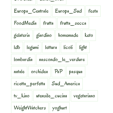
Europa_Centrale
Europa_Sud
festa
FoodMedia
frutta
frutta_secca
gelateria
giardino
homemade
keto
ldb
legumi
lettura
licoli
light
lombardia
nascondo_le_verdure
natale
orchidea
PaP
pasqua
ricetta_perfetta
Sud_America
tv_kino
utensile_cucina
vegetariano
WeightWatchers
yoghurt