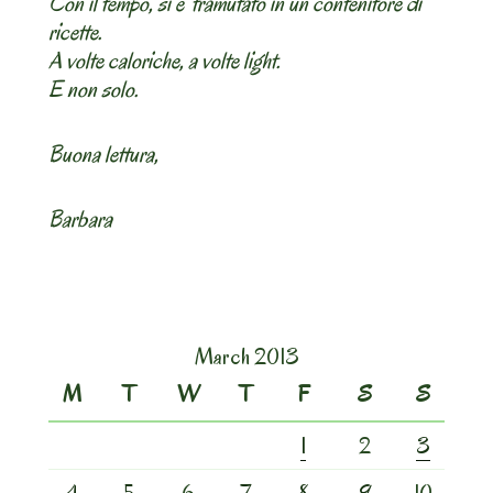
Con il tempo, si e’ tramutato in un contenitore di
ricette.
A volte caloriche, a volte light.
E non solo.
Buona lettura,
Barbara
March 2013
M
T
W
T
F
S
S
1
2
3
4
5
6
7
8
9
10