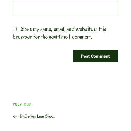
Save my name, email, and website in this
browser for the next time I comment.
Post
Previous
PREVIOUS
navigation
Post
Dr.Oetker: Lava Choc..