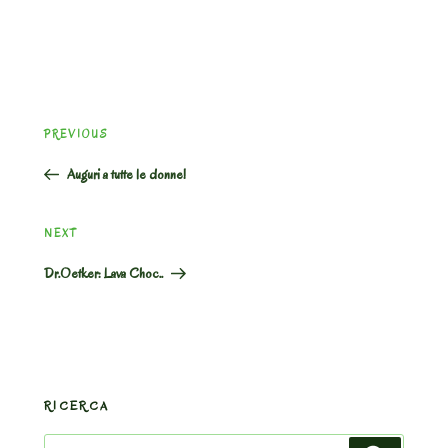
Post
Previous
PREVIOUS
navigation
Post
Auguri a tutte le donne!
Next
NEXT
Post
Dr.Oetker: Lava Choc..
RICERCA
Search