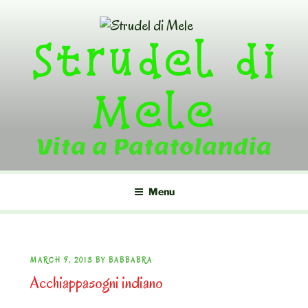
Skip
to
Strudel di
content
Mele
Vita a Patatolandia
Menu
POSTED
MARCH 9, 2013
BY
BABBABRA
Acchiappasogni indiano
ON