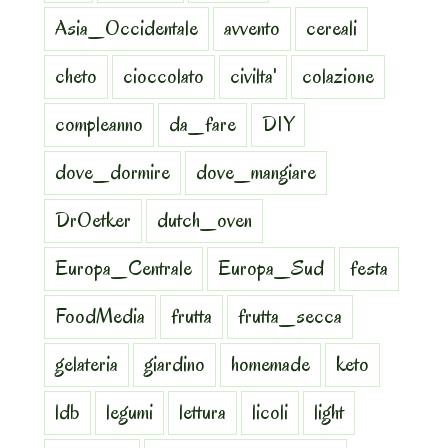
Asia_Occidentale
avvento
cereali
cheto
cioccolato
civilta'
colazione
compleanno
da_fare
DIY
dove_dormire
dove_mangiare
DrOetker
dutch_oven
Europa_Centrale
Europa_Sud
festa
FoodMedia
frutta
frutta_secca
gelateria
giardino
homemade
keto
ldb
legumi
lettura
licoli
light