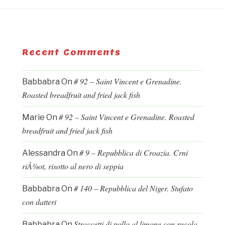
Recent Comments
# 92 – Saint Vincent e Grenadine.
Babbabra
On
Roasted breadfruit and fried jack fish
# 92 – Saint Vincent e Grenadine. Roasted
Marie
On
breadfruit and fried jack fish
# 9 – Repubblica di Croazia. Crni
Alessandra
On
riÅ¾ot, risotto al nero di seppia
# 140 – Repubblica del Niger. Stufato
Babbabra
On
con datteri
Straccetti di pollo al limone con rucola
Babbabra
On