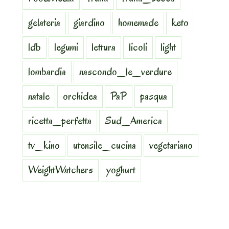
gelateria
giardino
homemade
keto
ldb
legumi
lettura
licoli
light
lombardia
nascondo_le_verdure
natale
orchidea
PaP
pasqua
ricetta_perfetta
Sud_America
tv_kino
utensile_cucina
vegetariano
WeightWatchers
yoghurt