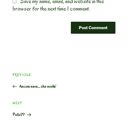
Save my name, email, and website in this
browser for the next time I comment.
Post
Previous
PREVIOUS
navigation
Post
Ancora neve… che novita’
Next
NEXT
Post
Pollo??