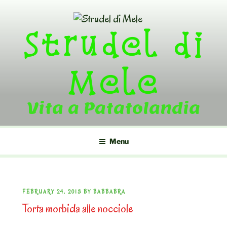
Skip
to
Strudel di
content
Mele
Vita a Patatolandia
Menu
POSTED
FEBRUARY 24, 2013
BY
BABBABRA
Torta morbida alle nocciole
ON