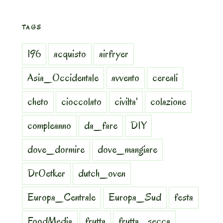
TAGS
196
acquisto
airfryer
Asia_Occidentale
avvento
cereali
cheto
cioccolato
civilta'
colazione
compleanno
da_fare
DIY
dove_dormire
dove_mangiare
DrOetker
dutch_oven
Europa_Centrale
Europa_Sud
festa
FoodMedia
frutta
frutta_secca