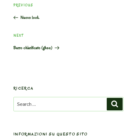
Previous
PREVIOUS
navigation
Post
Nuovo look
Next
NEXT
Post
Burro chiarificato (ghee)
RICERCA
Search
Search
for:
INFORMAZIONI SU QUESTO SITO