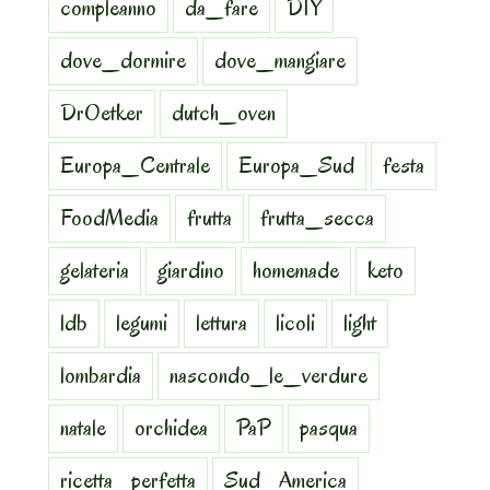
compleanno
da_fare
DIY
dove_dormire
dove_mangiare
DrOetker
dutch_oven
Europa_Centrale
Europa_Sud
festa
FoodMedia
frutta
frutta_secca
gelateria
giardino
homemade
keto
ldb
legumi
lettura
licoli
light
lombardia
nascondo_le_verdure
natale
orchidea
PaP
pasqua
ricetta_perfetta
Sud_America