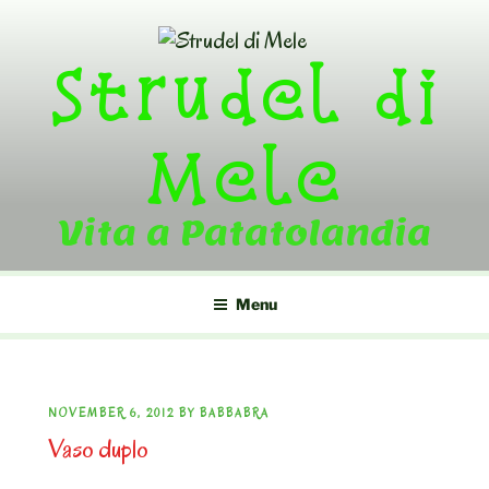
Skip
to
Strudel di
content
Mele
Vita a Patatolandia
Menu
POSTED
NOVEMBER 6, 2012
BY
BABBABRA
Vaso duplo
ON