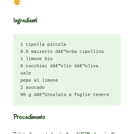
Ingredienti
1 cipolla piccola

0.5 mazzetto dâ€™erba cipollina

1 limone bio

8 cucchiai dâ€™olio dâ€™oliva

sale

pepe al limone

2 avocado

80 g dâ€™insalata a foglie tenere
Procedimento