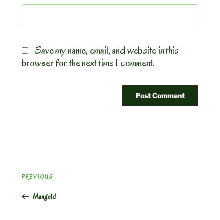
Save my name, email, and website in this
browser for the next time I comment.
Post
Previous
PREVIOUS
navigation
Post
Mangold