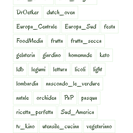
DrOetker
dutch_oven
Europa_Centrale
Europa_Sud
festa
FoodMedia
frutta
frutta_secca
gelateria
giardino
homemade
keto
ldb
legumi
lettura
licoli
light
lombardia
nascondo_le_verdure
natale
orchidea
PaP
pasqua
ricetta_perfetta
Sud_America
tv_kino
utensile_cucina
vegetariano