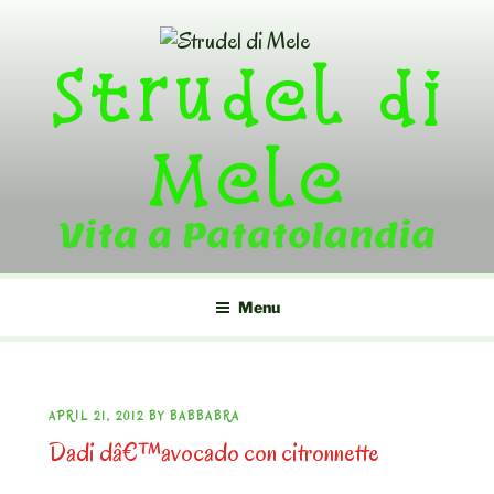
Skip
to
Strudel di
content
Mele
Vita a Patatolandia
Menu
POSTED
APRIL 21, 2012
BY
BABBABRA
Dadi dâ€™avocado con citronnette
ON