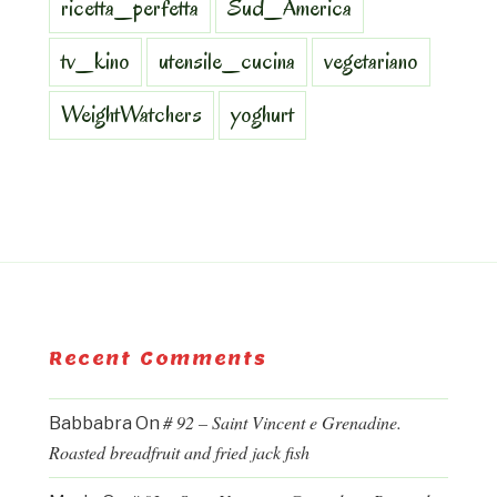
ricetta_perfetta
Sud_America
tv_kino
utensile_cucina
vegetariano
WeightWatchers
yoghurt
Recent Comments
# 92 – Saint Vincent e Grenadine.
Babbabra
On
Roasted breadfruit and fried jack fish