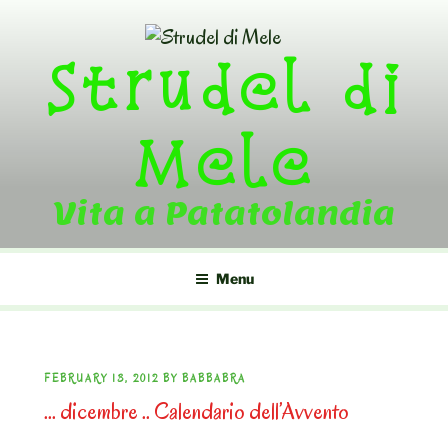
Skip
to
Strudel di
content
Mele
Vita a Patatolandia
Menu
POSTED
FEBRUARY 13, 2012
BY
BABBABRA
… dicembre .. Calendario dell’Avvento
ON