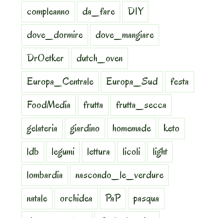
compleanno
da_fare
DIY
dove_dormire
dove_mangiare
DrOetker
dutch_oven
Europa_Centrale
Europa_Sud
festa
FoodMedia
frutta
frutta_secca
gelateria
giardino
homemade
keto
ldb
legumi
lettura
licoli
light
lombardia
nascondo_le_verdure
natale
orchidea
PaP
pasqua