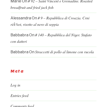
# 92 – Saint Vincent e Grenadine. Roasted
Marie
On
breadfruit and fried jack fish
# 9 – Repubblica di Croazia. Crni
Alessandra
On
riÅ¾ot, risotto al nero di seppia
# 140 – Repubblica del Niger. Stufato
Babbabra
On
con datteri
Straccetti di pollo al limone con rucola
Babbabra
On
Meta
Log in
Entries feed
Comments feed