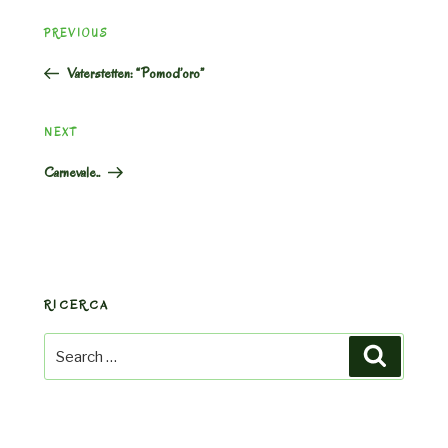
Post
Previous
PREVIOUS
navigation
Post
Vaterstetten: “Pomod’oro”
Next
NEXT
Post
Carnevale..
RICERCA
Search
Search
for: