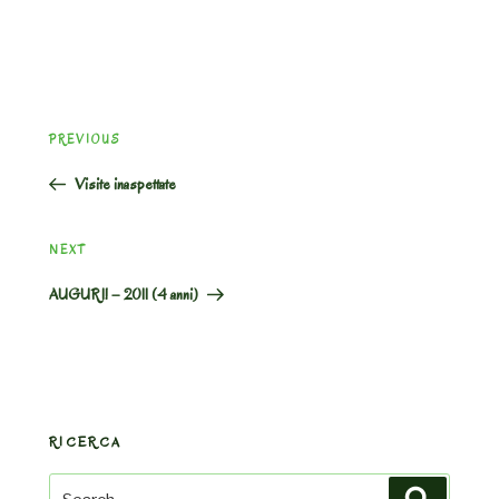
Post
Previous
PREVIOUS
navigation
Post
Visite inaspettate
Next
NEXT
Post
AUGURI! – 2011 (4 anni)
RICERCA
Search
Search