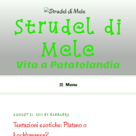
Skip
to
Strudel di
content
Mele
Vita a Patatolandia
Menu
POSTED
AUGUST 21, 2011
BY
BABBABRA
Tentazioni esotiche: Platano o
ON
kochbananen?