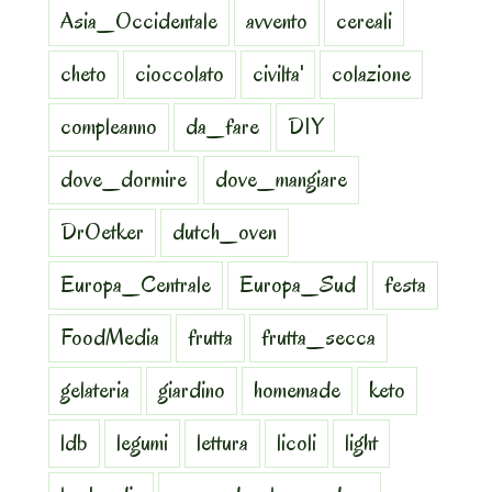
Asia_Occidentale
avvento
cereali
cheto
cioccolato
civilta'
colazione
compleanno
da_fare
DIY
dove_dormire
dove_mangiare
DrOetker
dutch_oven
Europa_Centrale
Europa_Sud
festa
FoodMedia
frutta
frutta_secca
gelateria
giardino
homemade
keto
ldb
legumi
lettura
licoli
light