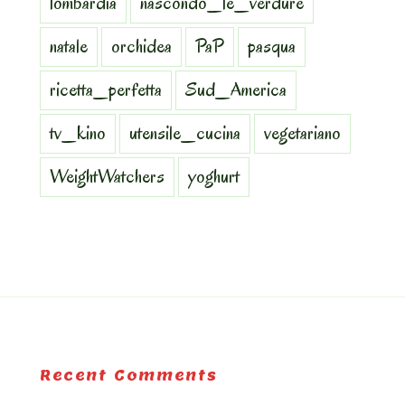
lombardia
nascondo_le_verdure
natale
orchidea
PaP
pasqua
ricetta_perfetta
Sud_America
tv_kino
utensile_cucina
vegetariano
WeightWatchers
yoghurt
Recent Comments