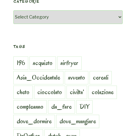
CATEGORIE
Categorie
TAGS
196
acquisto
airfryer
Asia_Occidentale
avvento
cereali
cheto
cioccolato
civilta'
colazione
compleanno
da_fare
DIY
dove_dormire
dove_mangiare
DrOetker
dutch_oven