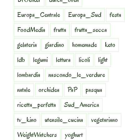
Europa_Centrale
Europa_Sud
festa
FoodMedia
frutta
frutta_secca
gelateria
giardino
homemade
keto
ldb
legumi
lettura
licoli
light
lombardia
nascondo_le_verdure
natale
orchidea
PaP
pasqua
ricetta_perfetta
Sud_America
tv_kino
utensile_cucina
vegetariano
WeightWatchers
yoghurt