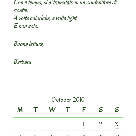
Con il tempo, si e’ tramutato in un contenitore di
ricette.
A volte caloriche, a volte light.
E non solo.
Buona lettura,
Barbara
October 2010
M
T
W
T
F
S
S
1
2
3