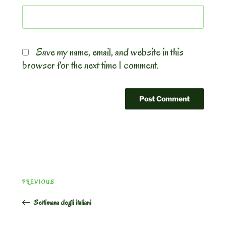
Save my name, email, and website in this
browser for the next time I comment.
Post
Previous
PREVIOUS
navigation
Post
Settimana degli italiani