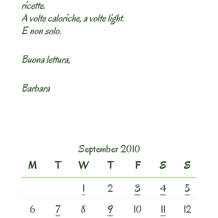
ricette.
A volte caloriche, a volte light.
E non solo.
Buona lettura,
Barbara
September 2010
M
T
W
T
F
S
S
1
2
3
4
5
6
7
8
9
10
11
12