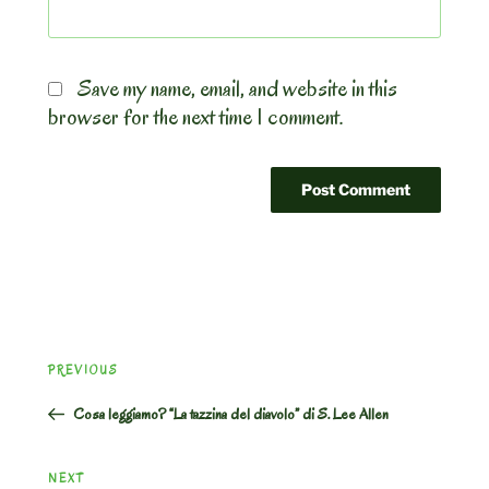
Save my name, email, and website in this
browser for the next time I comment.
Post
Previous
PREVIOUS
navigation
Post
Cosa leggiamo? “La tazzina del diavolo” di S. Lee Allen
Next
NEXT