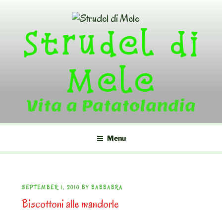
Skip
to
Strudel di
content
Mele
Vita a Patatolandia
Menu
POSTED
SEPTEMBER 1, 2010
BY
BABBABRA
Biscottoni alle mandorle
ON