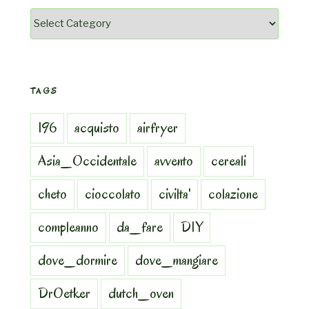
Categorie
TAGS
196
acquisto
airfryer
Asia_Occidentale
avvento
cereali
cheto
cioccolato
civilta'
colazione
compleanno
da_fare
DIY
dove_dormire
dove_mangiare
DrOetker
dutch_oven