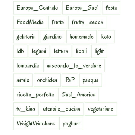
Europa_Centrale
Europa_Sud
festa
FoodMedia
frutta
frutta_secca
gelateria
giardino
homemade
keto
ldb
legumi
lettura
licoli
light
lombardia
nascondo_le_verdure
natale
orchidea
PaP
pasqua
ricetta_perfetta
Sud_America
tv_kino
utensile_cucina
vegetariano
WeightWatchers
yoghurt