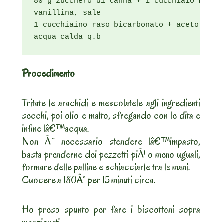
80 g zucchero di canna + 1 cucchiaio malto

vanillina, sale

1 cucchiaino raso bicarbonato + aceto

acqua calda q.b
Procedimento
Tritate le arachidi e mescolatele agli ingredienti
secchi, poi olio e malto, sfregando con le dita e
infine lâ€™acqua.
Non Ã¨ necessario stendere lâ€™impasto,
basta prenderne dei pezzetti piÃ¹ o meno uguali,
formare delle palline e schiacciarle tra le mani.
Cuocere a 180Â° per 15 minuti circa.
Ho preso spunto per fare i biscottoni sopra