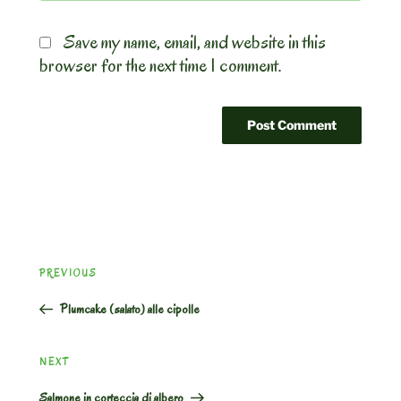
Save my name, email, and website in this
browser for the next time I comment.
Post
Previous
PREVIOUS
navigation
Post
Plumcake (salato) alle cipolle
Next
NEXT
Post
Salmone in corteccia di albero