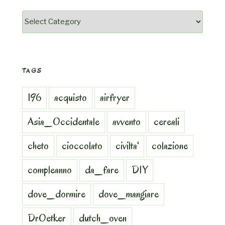
Categorie
TAGS
196
acquisto
airfryer
Asia_Occidentale
avvento
cereali
cheto
cioccolato
civilta'
colazione
compleanno
da_fare
DIY
dove_dormire
dove_mangiare
DrOetker
dutch_oven