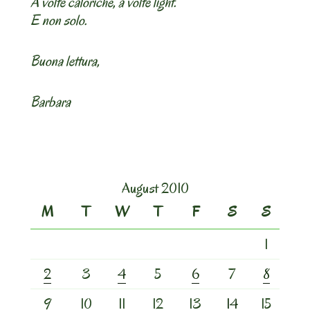
A volte caloriche, a volte light.
E non solo.
Buona lettura,
Barbara
August 2010
M
T
W
T
F
S
S
1
2
3
4
5
6
7
8
9
10
11
12
13
14
15