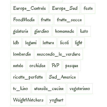
Europa_Centrale
Europa_Sud
festa
FoodMedia
frutta
frutta_secca
gelateria
giardino
homemade
keto
ldb
legumi
lettura
licoli
light
lombardia
nascondo_le_verdure
natale
orchidea
PaP
pasqua
ricetta_perfetta
Sud_America
tv_kino
utensile_cucina
vegetariano
WeightWatchers
yoghurt