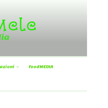
 Mele
dia
azioni
FoodMEDIA