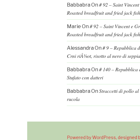
# 92 – Saint Vincent
Babbabra
On
Roasted breadfruit and fried jack fis
# 92 – Saint Vincent e G
Marie
On
Roasted breadfruit and fried jack fis
# 9 – Repubblica d
Alessandra
On
Crni riÅ¾ot, risotto al nero di seppi
# 140 – Repubblica d
Babbabra
On
Stufato con datteri
Straccetti di pollo a
Babbabra
On
rucola
Powered by WordPress, designed b