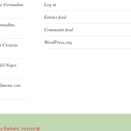
 e Grenadine.
Log in
h
Entries feed
renadine.
Comments feed
h
WordPress.org
i Croazia.
a
el Niger.
l limone con
y Barbara , hosted @