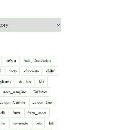
airfryer
Asia_Occidentale
i
cheto
cioccolato
civilta'
pleanno
da_fare
DIY
dove_mangiare
DrOetker
Europa_Centrale
Europa_Sud
dia
frutta
frutta_secca
dino
homemade
keto
ldb