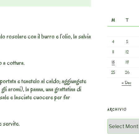
M
T
elo rosolare con il burro e l’olio, la salvia
4
5
11
12
o a cottura.
18
19
25
26
 portata e tenetelo al caldo; aggiungete
« Dec
gli aromi), la panna, una grattatina di
sale e lasciate cuocere per far
ARCHIVIO
Archivio
e servite.