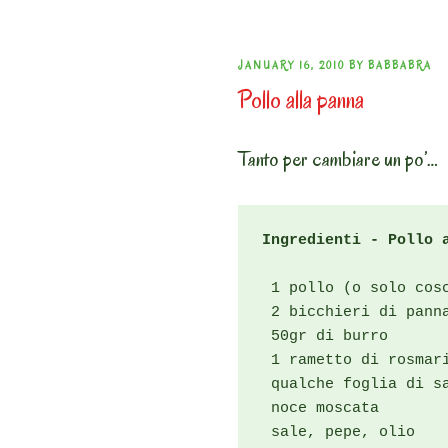
POSTED
JANUARY 16, 2010
BY
BABBABRA
Pollo alla panna
ON
Tanto per cambiare un po’…
Ingredienti - Pollo 
 1 pollo (o solo cosc
 2 bicchieri di panna
 50gr di burro

 1 rametto di rosmari
 qualche foglia di sa
 noce moscata

 sale, pepe, olio