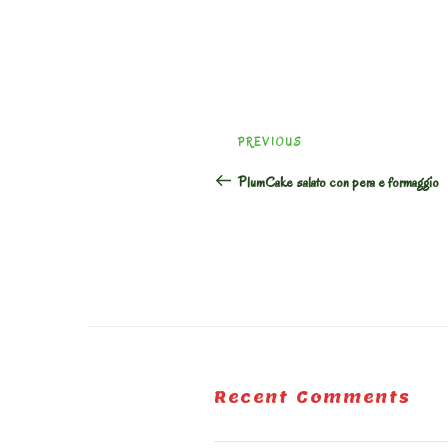
Post
Previous
PREVIOUS
navigation
Post
PlumCake salato con pera e formaggio
Recent Comments