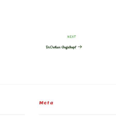
Next
NEXT
Post
Dr.Oetker: Gugelhupf
Meta