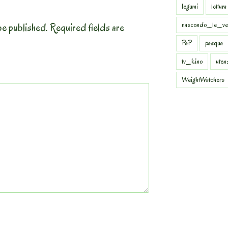
legumi
lettura
nascondo_le_ve
be published.
Required fields are
PaP
pasqua
tv_kino
uten
WeightWatchers