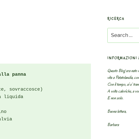
RICERCA
Search
for:
INFORMAZIONI 
Questo Blog era nato n
alla panna
vita a Patatolandia, co
Con il tempo, si e’ tram
e, sovraccosce)

A volte caloriche, a volt
 liquida

E non solo.
Buona lettura,
no

lvia

Barbara