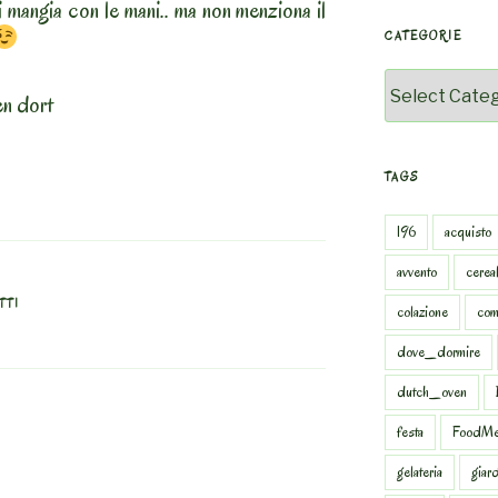
si mangia con le mani.. ma non menziona il
CATEGORIE
Categorie
en dort
TAGS
196
acquisto
avvento
cereal
TTI
colazione
com
dove_dormire
dutch_oven
festa
FoodMe
gelateria
giar