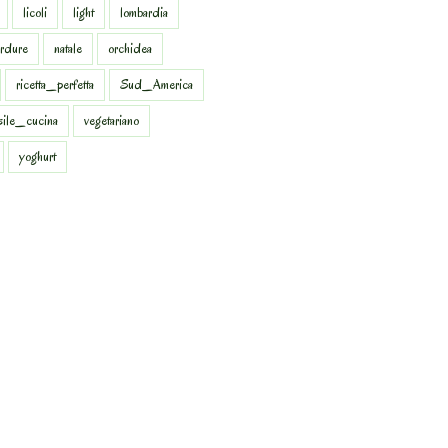
licoli
light
lombardia
rdure
natale
orchidea
ricetta_perfetta
Sud_America
sile_cucina
vegetariano
yoghurt