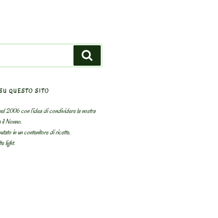
Search
SU QUESTO SITO
el 2006 con l’idea di condividere la nostra
n il Nonno.
utato in un contenitore di ricette.
e light.