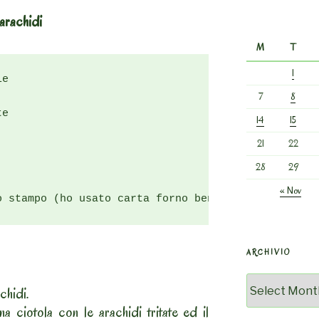
arachidi
M
T
1
e

7
8
e

14
15
21
22
28
29
« Nov
o stampo (ho usato carta forno ben strizzata)
ARCHIVIO
Archivio
chidi.
a ciotola con le arachidi tritate ed il