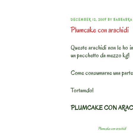
POSTED
DECEMBER 12, 2009
BY
BABBABRA
Plumcake con arachidi
ON
Queste arachidi non le ho i
un pacchetto da mezzo kg!
Come consumarne una parte
Tortamdo!
PLUMCAKE CON ARAC
Plumcake con arachidi