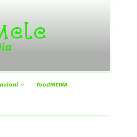
 Mele
dia
azioni
FoodMEDIA