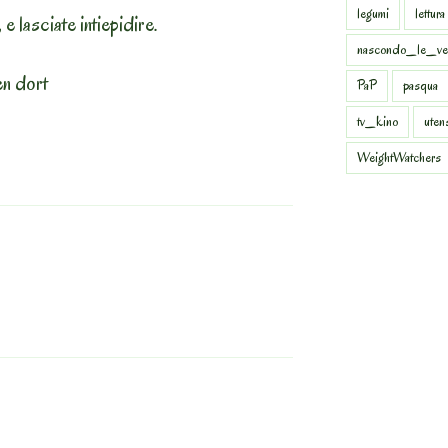
legumi
lettura
e lasciate intiepidire.
nascondo_le_ve
en dort
PaP
pasqua
tv_kino
uten
WeightWatchers