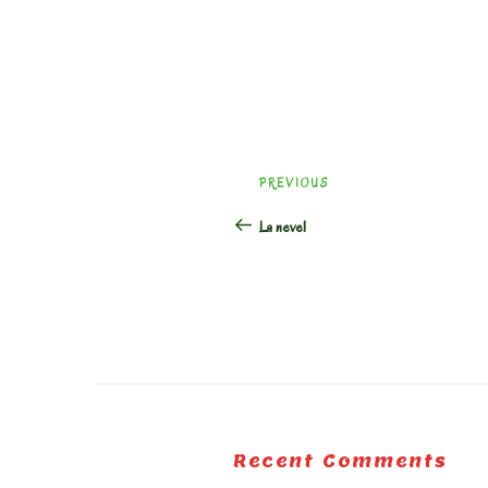
Post
Previous
PREVIOUS
navigation
Post
La neve!
Recent Comments