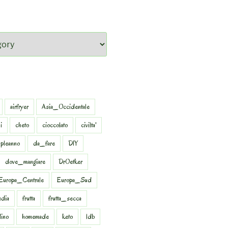
airfryer
Asia_Occidentale
i
cheto
cioccolato
civilta'
pleanno
da_fare
DIY
dove_mangiare
DrOetker
Europa_Centrale
Europa_Sud
dia
frutta
frutta_secca
dino
homemade
keto
ldb