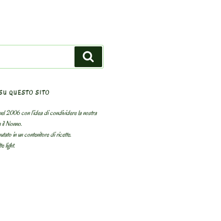
Search
SU QUESTO SITO
el 2006 con l’idea di condividere la nostra
n il Nonno.
utato in un contenitore di ricette.
e light.