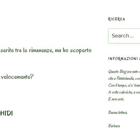
RICERCA
Search
for:
nserite tra le rimanenze, ma ho scoperto
INFORMAZIONI 
Questo Blog era nato n
 velocemente?
vita a Patatolandia, co
Con il tempo, si e’ tram
A volte caloriche, a volt
E non solo.
HIDI
Buona lettura,
Barbara