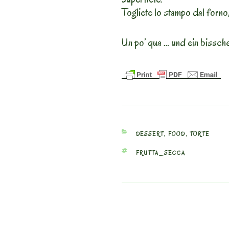
Togliete lo stampo dal forno, 
Un po’ qua … und ein bissch
CATEGORIES
DESSERT
,
FOOD
,
TORTE
TAGS
FRUTTA_SECCA