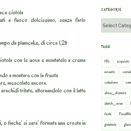
CATEGORIE
ace ciotola
uti a fuoco dolcissimo, senza farlo
Categorie
ampo da plumcake, di circa 1,2lt
TAGS
iotola con le uova e montatelo a crema
196
acquisto
avvento
cereal
uando a montare con la frusta
tere, mescolate ancora.
colazione
com
 arachidi tritate, alternandolo con il latte
dove_dormire
dutch_oven
festa
FoodMe
, o finche’ si sara’ formata una crosta in
gelateria
giar