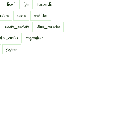
licoli
light
lombardia
rdure
natale
orchidea
ricetta_perfetta
Sud_America
sile_cucina
vegetariano
yoghurt