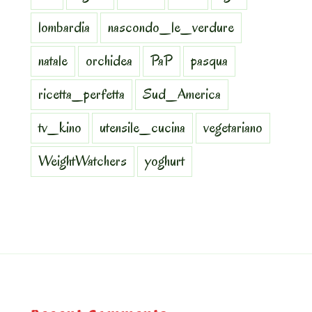
lombardia
nascondo_le_verdure
natale
orchidea
PaP
pasqua
ricetta_perfetta
Sud_America
tv_kino
utensile_cucina
vegetariano
WeightWatchers
yoghurt