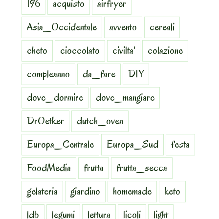
196
acquisto
airfryer
Asia_Occidentale
avvento
cereali
cheto
cioccolato
civilta'
colazione
compleanno
da_fare
DIY
dove_dormire
dove_mangiare
DrOetker
dutch_oven
Europa_Centrale
Europa_Sud
festa
FoodMedia
frutta
frutta_secca
gelateria
giardino
homemade
keto
ldb
legumi
lettura
licoli
light