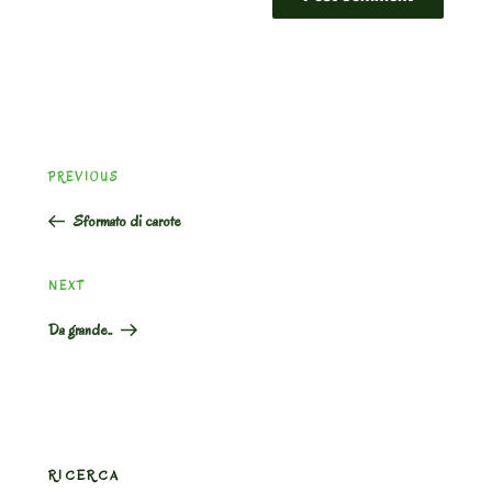
Post
Previous
PREVIOUS
navigation
Post
Sformato di carote
Next
NEXT
Post
Da grande..
RICERCA