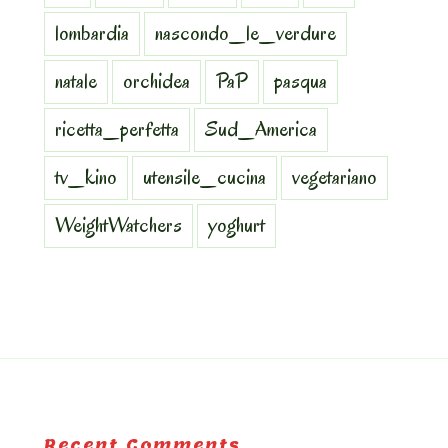
lombardia
nascondo_le_verdure
natale
orchidea
PaP
pasqua
ricetta_perfetta
Sud_America
tv_kino
utensile_cucina
vegetariano
WeightWatchers
yoghurt
Recent Comments