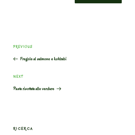
Post
Previous
PREVIOUS
navigation
Post
Fregole al salmone e kohlrabi
Next
NEXT
Post
Pasta risottata alle verdure
RICERCA