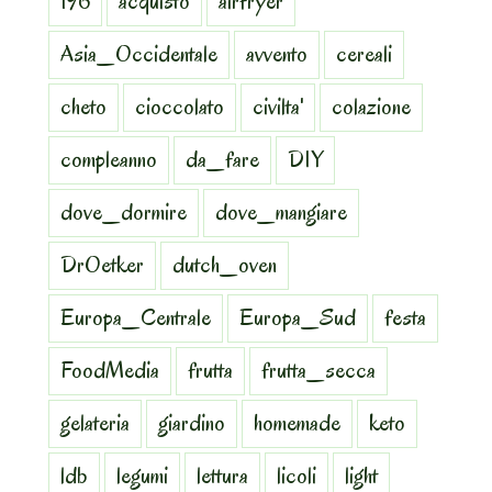
196
acquisto
airfryer
Asia_Occidentale
avvento
cereali
cheto
cioccolato
civilta'
colazione
compleanno
da_fare
DIY
dove_dormire
dove_mangiare
DrOetker
dutch_oven
Europa_Centrale
Europa_Sud
festa
FoodMedia
frutta
frutta_secca
gelateria
giardino
homemade
keto
ldb
legumi
lettura
licoli
light