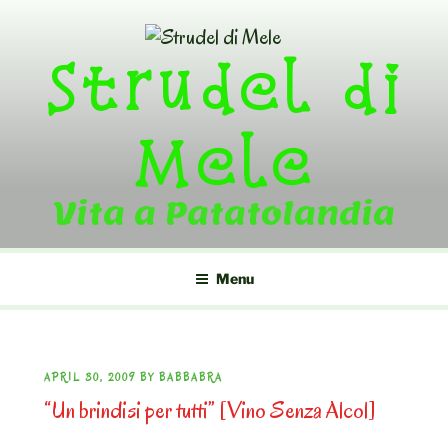
Skip
to
Strudel di
content
Mele
Vita a Patatolandia
Menu
POSTED
APRIL 30, 2009
BY
BABBABRA
“Un brindisi per tutti” [Vino Senza Alcol]
ON