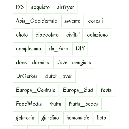
196
acquisto
airfryer
Asia_Occidentale
avvento
cereali
cheto
cioccolato
civilta'
colazione
compleanno
da_fare
DIY
dove_dormire
dove_mangiare
DrOetker
dutch_oven
Europa_Centrale
Europa_Sud
festa
FoodMedia
frutta
frutta_secca
gelateria
giardino
homemade
keto