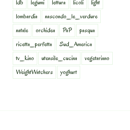
ldb
legumi
lettura
licoli
light
lombardia
nascondo_le_verdure
natale
orchidea
PaP
pasqua
ricetta_perfetta
Sud_America
tv_kino
utensile_cucina
vegetariano
WeightWatchers
yoghurt