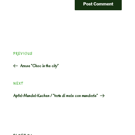
Post
Previous
PREVIOUS
navigation
Post
Arese “Choc in the city”
Next
NEXT
Post
Apfel-Mandel-Kuchen / “torta di mele con mandorle”