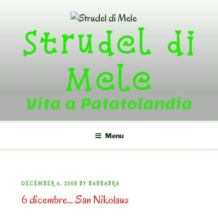
Skip
to
Strudel di
content
Mele
Vita a Patatolandia
Menu
POSTED
DECEMBER 6, 2008
BY
BABBABRA
6 dicembre… San Nikolaus
ON