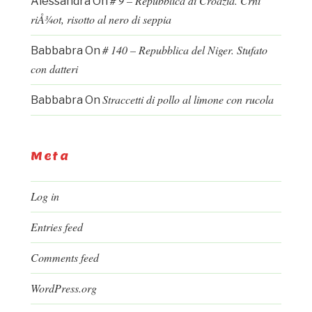
# 9 – Repubblica di Croazia. Crni
Alessandra
On
riÅ¾ot, risotto al nero di seppia
# 140 – Repubblica del Niger. Stufato
Babbabra
On
con datteri
Straccetti di pollo al limone con rucola
Babbabra
On
Meta
Log in
Entries feed
Comments feed
WordPress.org