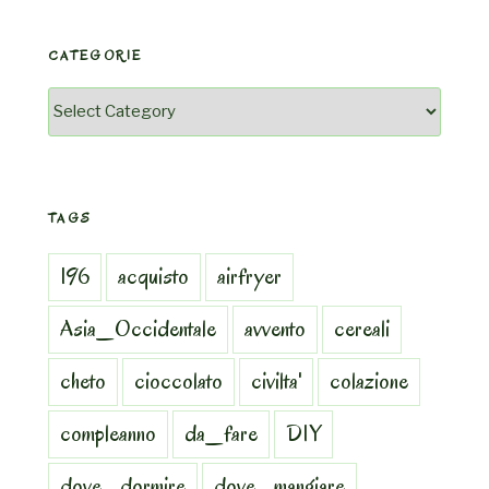
CATEGORIE
Categorie
TAGS
196
acquisto
airfryer
Asia_Occidentale
avvento
cereali
cheto
cioccolato
civilta'
colazione
compleanno
da_fare
DIY
dove_dormire
dove_mangiare