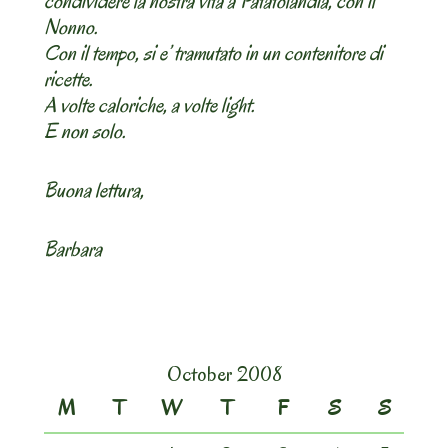
condividere la nostra vita a Patatolandia, con il
Nonno.
Con il tempo, si e’ tramutato in un contenitore di
ricette.
A volte caloriche, a volte light.
E non solo.
Buona lettura,
Barbara
October 2008
M
T
W
T
F
S
S