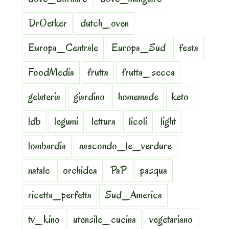
DrOetker
dutch_oven
Europa_Centrale
Europa_Sud
festa
FoodMedia
frutta
frutta_secca
gelateria
giardino
homemade
keto
ldb
legumi
lettura
licoli
light
lombardia
nascondo_le_verdure
natale
orchidea
PaP
pasqua
ricetta_perfetta
Sud_America
tv_kino
utensile_cucina
vegetariano