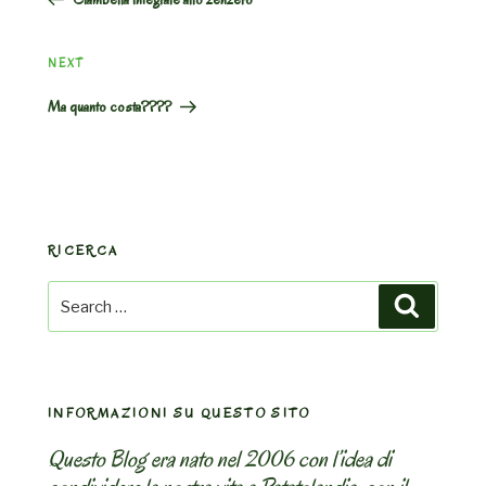
Next
NEXT
Post
Ma quanto costa????
RICERCA
Search
Search
for:
INFORMAZIONI SU QUESTO SITO
Questo Blog era nato nel 2006 con l’idea di