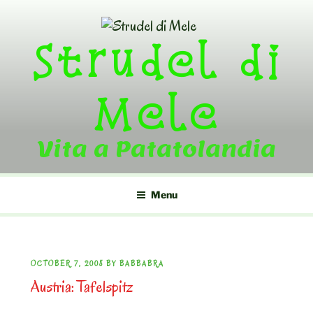
Skip
to
Strudel di
content
Mele
Vita a Patatolandia
Menu
POSTED
OCTOBER 7, 2008
BY
BABBABRA
Austria: Tafelspitz
ON