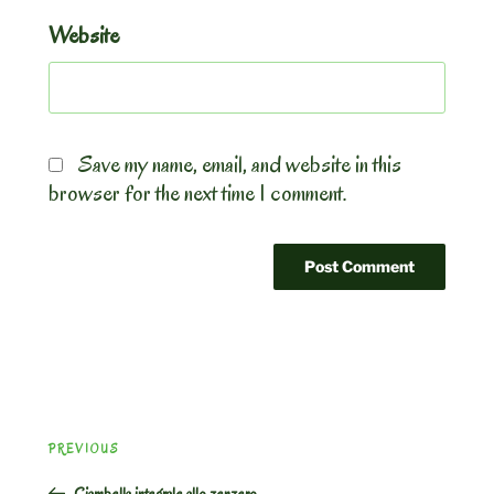
Website
Save my name, email, and website in this
browser for the next time I comment.
Post
Previous
PREVIOUS
navigation
Post
Ciambella integrale allo zenzero