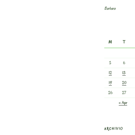
Barbara
M
T
5
6
12
13
19
20
26
27
« Apr
ARCHIVIO