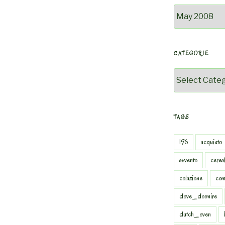
Archivio
CATEGORIE
Categorie
TAGS
196
acquisto
avvento
cereal
colazione
com
dove_dormire
dutch_oven