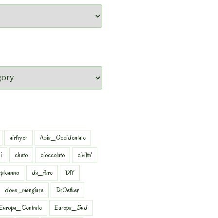
airfryer
Asia_Occidentale
i
cheto
cioccolato
civilta'
pleanno
da_fare
DIY
dove_mangiare
DrOetker
Europa_Centrale
Europa_Sud