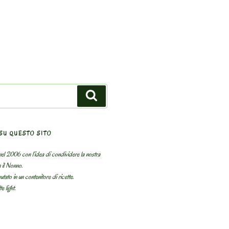
Search
SU QUESTO SITO
el 2006 con l’idea di condividere la nostra
n il Nonno.
utato in un contenitore di ricette.
e light.