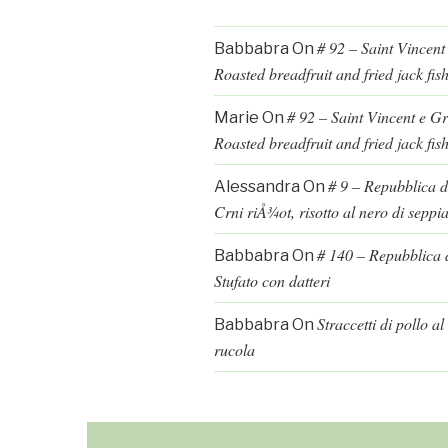
# 92 – Saint Vincent
Babbabra
On
Roasted breadfruit and fried jack fis
# 92 – Saint Vincent e G
Marie
On
Roasted breadfruit and fried jack fis
# 9 – Repubblica d
Alessandra
On
Crni riÅ¾ot, risotto al nero di seppi
# 140 – Repubblica d
Babbabra
On
Stufato con datteri
Straccetti di pollo a
Babbabra
On
rucola