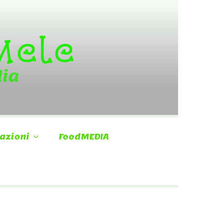
 Mele
dia
azioni
FoodMEDIA