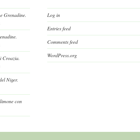
 e Grenadine.
Log in
h
Entries feed
renadine.
Comments feed
h
WordPress.org
i Croazia.
a
el Niger.
l limone con