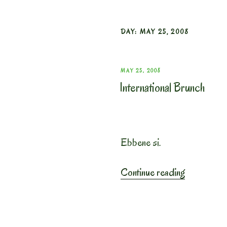
DAY:
MAY 25, 2008
POSTED
MAY 25, 2008
International Brunch
ON
Ebbene si.
“Internation
Continue reading
Brunch”