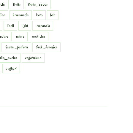
dia
frutta
frutta_secca
dino
homemade
keto
ldb
licoli
light
lombardia
rdure
natale
orchidea
ricetta_perfetta
Sud_America
sile_cucina
vegetariano
yoghurt