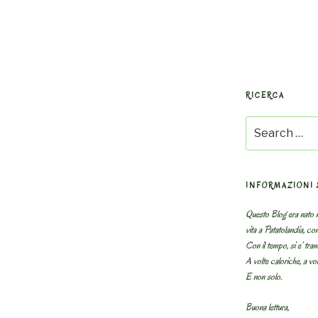
RICERCA
Search
for:
INFORMAZIONI 
Questo Blog era nato n
vita a Patatolandia, co
al
Con il tempo, si e’ tram
A volte caloriche, a volt
E non solo.
Buona lettura,