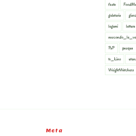
festa
FoodMe
gelateria
giar
legumi
lettura
nascondo_le_ve
PaP
pasqua
tv_kino
uten
WeightWatchers
Meta