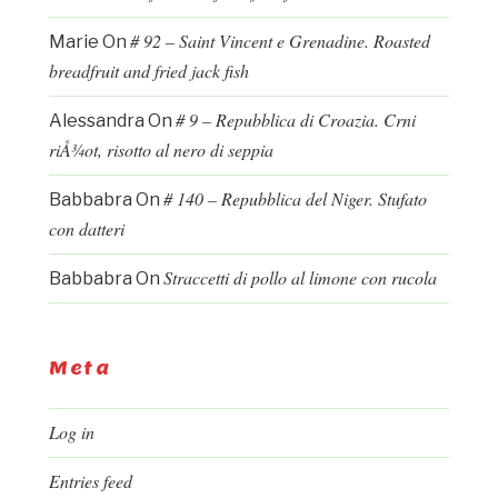
# 92 – Saint Vincent e Grenadine. Roasted
Marie
On
breadfruit and fried jack fish
# 9 – Repubblica di Croazia. Crni
Alessandra
On
riÅ¾ot, risotto al nero di seppia
# 140 – Repubblica del Niger. Stufato
Babbabra
On
con datteri
Straccetti di pollo al limone con rucola
Babbabra
On
Meta
Log in
Entries feed