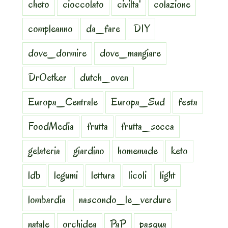
cheto
cioccolato
civilta'
colazione
compleanno
da_fare
DIY
dove_dormire
dove_mangiare
DrOetker
dutch_oven
Europa_Centrale
Europa_Sud
festa
FoodMedia
frutta
frutta_secca
gelateria
giardino
homemade
keto
ldb
legumi
lettura
licoli
light
lombardia
nascondo_le_verdure
natale
orchidea
PaP
pasqua