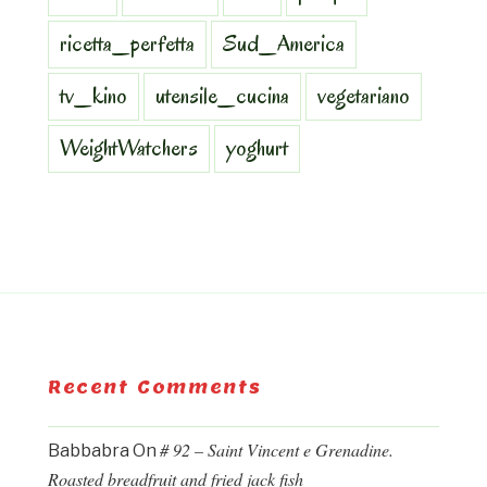
ricetta_perfetta
Sud_America
tv_kino
utensile_cucina
vegetariano
WeightWatchers
yoghurt
Recent Comments
# 92 – Saint Vincent e Grenadine.
Babbabra
On
Roasted breadfruit and fried jack fish