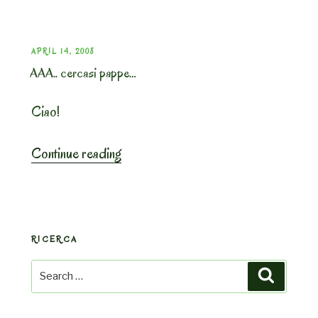
tacchino)
in
agrodolce”
POSTED
APRIL 14, 2008
AAA.. cercasi pappe…
ON
Ciao!
“AAA..
Continue reading
cercasi
pappe…”
RICERCA
Search
Search
for: