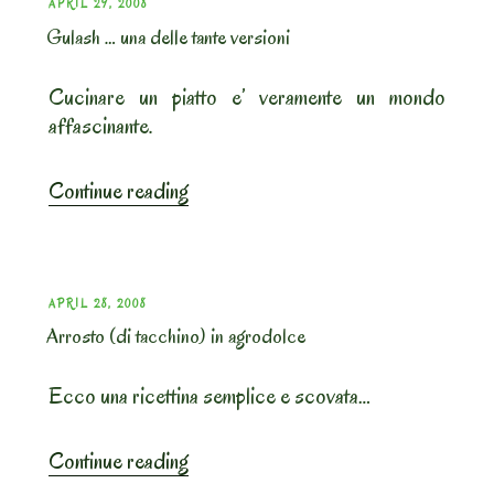
POSTED
APRIL 29, 2008
Gulash … una delle tante versioni
ON
Cucinare un piatto e’ veramente un mondo
affascinante.
“Gulash
Continue reading
…
una
delle
tante
POSTED
APRIL 28, 2008
versioni”
Arrosto (di tacchino) in agrodolce
ON
Ecco una ricettina semplice e scovata…
“Arrosto
Continue reading
(di