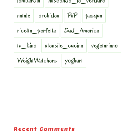
lombardia
nascondo_le_verdure
natale
orchidea
PaP
pasqua
ricetta_perfetta
Sud_America
tv_kino
utensile_cucina
vegetariano
WeightWatchers
yoghurt
Recent Comments