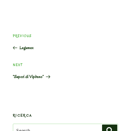
Post
Previous
PREVIOUS
navigation
Post
Legumex
Next
NEXT
Post
“Sapori di Vipiteno”
RICERCA
Search
Search