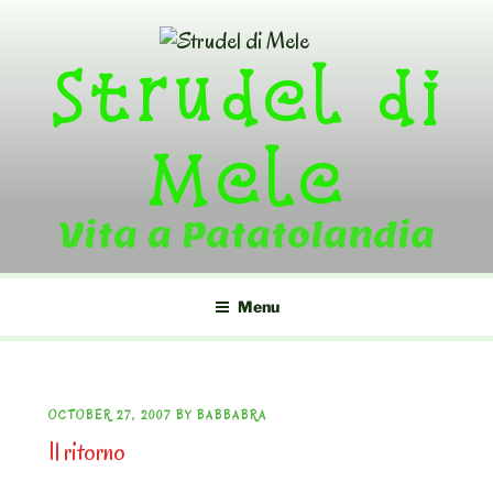
Skip
to
Strudel di
content
Mele
Vita a Patatolandia
Menu
POSTED
OCTOBER 27, 2007
BY
BABBABRA
Il ritorno
ON