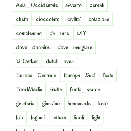
Asia_Occidentale
avvento
cereali
cheto
cioccolato
civilta'
colazione
compleanno
da_fare
DIY
dove_dormire
dove_mangiare
DrOetker
dutch_oven
Europa_Centrale
Europa_Sud
festa
FoodMedia
frutta
frutta_secca
gelateria
giardino
homemade
keto
ldb
legumi
lettura
licoli
light