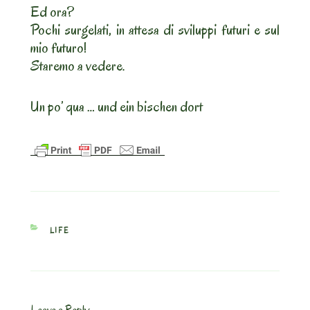
Ed ora?
Pochi surgelati, in attesa di sviluppi futuri e sul
mio futuro!
Staremo a vedere.
Un po’ qua … und ein bischen dort
CATEGORIES
LIFE