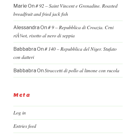
# 92 – Saint Vincent e Grenadine. Roasted
Marie
On
breadfruit and fried jack fish
# 9 – Repubblica di Croazia. Crni
Alessandra
On
riÅ¾ot, risotto al nero di seppia
# 140 – Repubblica del Niger. Stufato
Babbabra
On
con datteri
Straccetti di pollo al limone con rucola
Babbabra
On
Meta
Log in
Entries feed