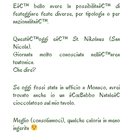
Eâ€™ bello avere la possibilitaâ€™ di
festeggiare feste diverse, per tipologia o per
nazionalitaâ€™.
Questâ€™oggi eâ€™ St. Nikolaus (San
Nicola).
Giornata molto conosciuta nellâ€™area
teutonica.
Che dire?
Se oggi fossi stata in ufficio a Monaco, avrei
trovato anche io un â€œBabbo Nataleâ€
cioccolatoso sul mio tavolo.
Meglio (consoliamoci), qualche caloria in meno
ingerita