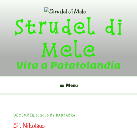
Skip
to
Strudel di
content
Mele
Vita a Patatolandia
Menu
POSTED
DECEMBER 6, 2006
BY
BABBABRA
St. Nikolaus
ON