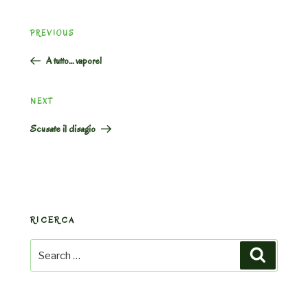
Post
Previous
PREVIOUS
navigation
Post
A tutto… vapore!
Next
NEXT
Post
Scusate il disagio
RICERCA
Search
Search
for: