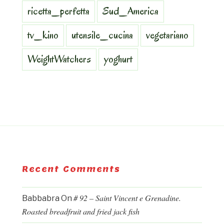
ricetta_perfetta
Sud_America
tv_kino
utensile_cucina
vegetariano
WeightWatchers
yoghurt
Recent Comments
# 92 – Saint Vincent e Grenadine.
Babbabra
On
Roasted breadfruit and fried jack fish