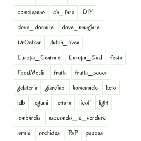
compleanno
da_fare
DIY
dove_dormire
dove_mangiare
DrOetker
dutch_oven
Europa_Centrale
Europa_Sud
festa
FoodMedia
frutta
frutta_secca
gelateria
giardino
homemade
keto
ldb
legumi
lettura
licoli
light
lombardia
nascondo_le_verdure
natale
orchidea
PaP
pasqua