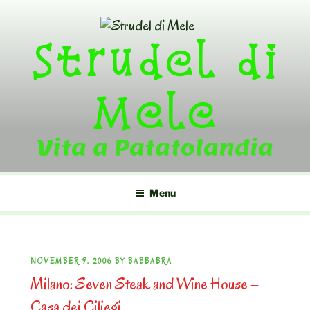
Skip
to
Strudel di
content
Mele
Vita a Patatolandia
Menu
POSTED
NOVEMBER 9, 2006
BY
BABBABRA
Milano: Seven Steak and Wine House –
ON
Casa dei Ciliegi