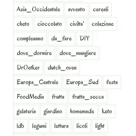
Asia_Occidentale
avvento
cereali
cheto
cioccolato
civilta'
colazione
compleanno
da_fare
DIY
dove_dormire
dove_mangiare
DrOetker
dutch_oven
Europa_Centrale
Europa_Sud
festa
FoodMedia
frutta
frutta_secca
gelateria
giardino
homemade
keto
ldb
legumi
lettura
licoli
light