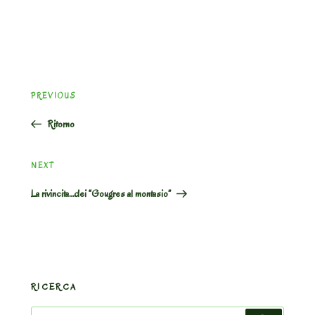
Post
Previous
PREVIOUS
navigation
Post
Ritorno
Next
NEXT
Post
La rivincita…dei “Gougres al montasio”
RICERCA