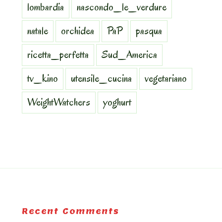
lombardia
nascondo_le_verdure
natale
orchidea
PaP
pasqua
ricetta_perfetta
Sud_America
tv_kino
utensile_cucina
vegetariano
WeightWatchers
yoghurt
Recent Comments