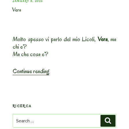
POSTED
JANUARY 3, 2025
Vera
ON
Molto spesso vi parlo del mio Licoli,
Vera
, ma
chi e’?
Ma che cosa e’?
“Vera”
Continue reading
RICERCA
Search
Search
for: