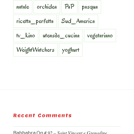
natale
orchidea
PaP
pasqua
ricetta_perfetta
Sud_America
tv_kino
utensile_cucina
vegetariano
WeightWatchers
yoghurt
Recent Comments
# 92 – Saint Vincent e Grenadine.
Babbabra
On