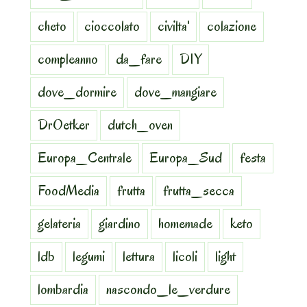
cheto
cioccolato
civilta'
colazione
compleanno
da_fare
DIY
dove_dormire
dove_mangiare
DrOetker
dutch_oven
Europa_Centrale
Europa_Sud
festa
FoodMedia
frutta
frutta_secca
gelateria
giardino
homemade
keto
ldb
legumi
lettura
licoli
light
lombardia
nascondo_le_verdure