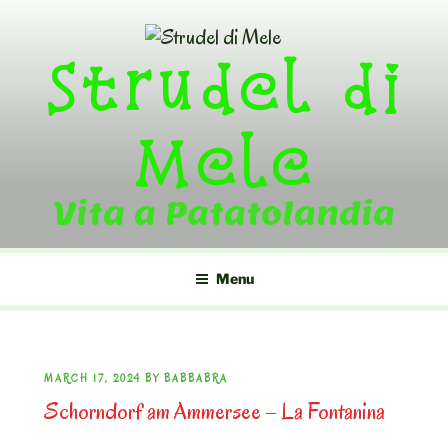
Skip
to
Strudel di
content
Mele
Vita a Patatolandia
Menu
POSTED
MARCH 17, 2024
BY
BABBABRA
Schorndorf am Ammersee – La Fontanina
ON