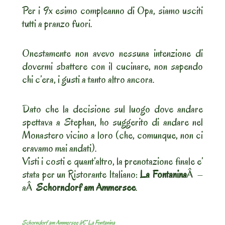
Per i 9x esimo compleanno di Opa, siamo usciti
tutti a pranzo fuori.
Onestamente non avevo nessuna intenzione di
dovermi sbattere con il cucinare, non sapendo
chi c’era, i gusti a tanto altro ancora.
Dato che la decisione sul luogo dove andare
spettava a Stephan, ho suggerito di andare nel
Monastero vicino a loro (che, comunque, non ci
eravamo mai andati).
Visti i costi e quant’altro, la prenotazione finale e’
stata per un Ristorante Italiano:
La Fontanina
Â –
aÂ
Schorndorf am Ammersee
.
Schorndorf am Ammersee â€“ La Fontanina