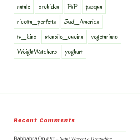
natale
orchidea
PaP
pasqua
ricetta_perfetta
Sud_America
tv_kino
utensile_cucina
vegetariano
WeightWatchers
yoghurt
Recent Comments
# 92 – Saint Vincent e Grenadine.
Babbabra
On