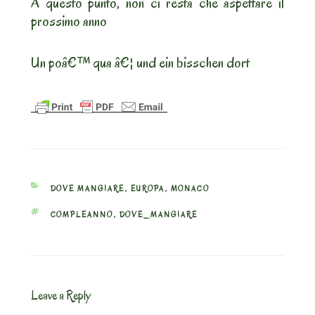
A questo punto, non ci resta che aspettare il
prossimo anno
Un poâ€™ qua â€¦ und ein bisschen dort
CATEGORIES
DOVE MANGIARE
,
EUROPA
,
MONACO
TAGS
COMPLEANNO
,
DOVE_MANGIARE
Leave a Reply