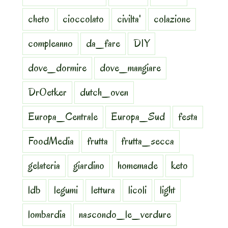
cheto
cioccolato
civilta'
colazione
compleanno
da_fare
DIY
dove_dormire
dove_mangiare
DrOetker
dutch_oven
Europa_Centrale
Europa_Sud
festa
FoodMedia
frutta
frutta_secca
gelateria
giardino
homemade
keto
ldb
legumi
lettura
licoli
light
lombardia
nascondo_le_verdure