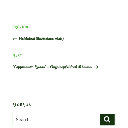
Post
Previous
PREVIOUS
navigation
Post
Heidebrot (lievitazione mista)
Next
NEXT
Post
“Cappuccetto Rosso” – Gugelhopf ai frutti di bosco
RICERCA
Search
Search
for: