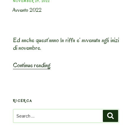
POSTED
NOVEMBER 29, 2022
Avvento 2022
ON
Ed anche quest’anno la riffa e’ avvenuta agli inizi
di novembre.
“Avvento
Continue reading
2022”
RICERCA
Search
Search
for: