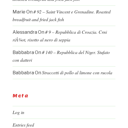
# 92 – Saint Vincent e Grenadine. Roasted
Marie
On
breadfruit and fried jack fish
# 9 – Repubblica di Croazia. Crni
Alessandra
On
riÅ¾ot, risotto al nero di seppia
# 140 – Repubblica del Niger. Stufato
Babbabra
On
con datteri
Straccetti di pollo al limone con rucola
Babbabra
On
Meta
Log in
Entries feed