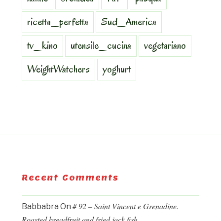
ricetta_perfetta
Sud_America
tv_kino
utensile_cucina
vegetariano
WeightWatchers
yoghurt
Recent Comments
# 92 – Saint Vincent e Grenadine.
Babbabra
On
Roasted breadfruit and fried jack fish