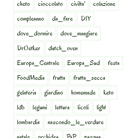
cheto
cioccolato
civilta'
colazione
compleanno
da_fare
DIY
dove_dormire
dove_mangiare
DrOetker
dutch_oven
Europa_Centrale
Europa_Sud
festa
FoodMedia
frutta
frutta_secca
gelateria
giardino
homemade
keto
ldb
legumi
lettura
licoli
light
lombardia
nascondo_le_verdure
natale
orchidea
PaP
pasqua