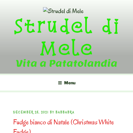
Skip
to
Strudel di
content
Mele
Vita a Patatolandia
Menu
POSTED
DECEMBER 28, 2021
BY
BABBABRA
Fudge bianco di Natale (Christmas White
ON
Fudge)