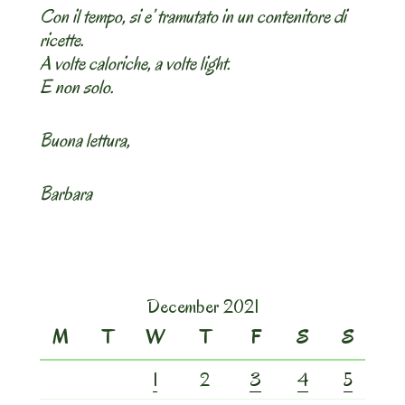
Con il tempo, si e’ tramutato in un contenitore di
ricette.
A volte caloriche, a volte light.
E non solo.
Buona lettura,
Barbara
December 2021
M
T
W
T
F
S
S
1
2
3
4
5