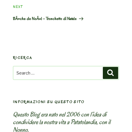
Next
NEXT
Post
BÃ»che de NoÃ«l – Tronchetto di Natale
RICERCA
Search
Search
for:
INFORMAZIONI SU QUESTO SITO
Questo Blog era nato nel 2006 con l’idea di
condividere la nostra vita a Patatolandia, con il
Nonno.