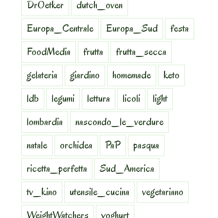
DrOetker
dutch_oven
Europa_Centrale
Europa_Sud
festa
FoodMedia
frutta
frutta_secca
gelateria
giardino
homemade
keto
ldb
legumi
lettura
licoli
light
lombardia
nascondo_le_verdure
natale
orchidea
PaP
pasqua
ricetta_perfetta
Sud_America
tv_kino
utensile_cucina
vegetariano
WeightWatchers
yoghurt