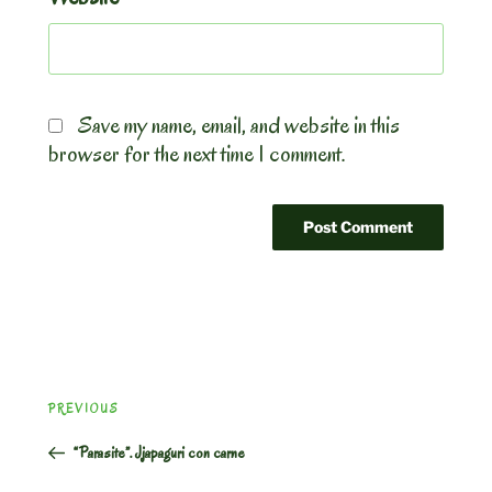
Save my name, email, and website in this
browser for the next time I comment.
Post
Previous
PREVIOUS
navigation
Post
“Parasite”. Jjapaguri con carne