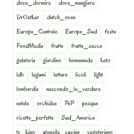
dove_dormire
dove_mangiare
DrOetker
dutch_oven
Europa_Centrale
Europa_Sud
festa
FoodMedia
frutta
frutta_secca
gelateria
giardino
homemade
keto
ldb
legumi
lettura
licoli
light
lombardia
nascondo_le_verdure
natale
orchidea
PaP
pasqua
ricetta_perfetta
Sud_America
tv_kino
utensile_cucina
vegetariano