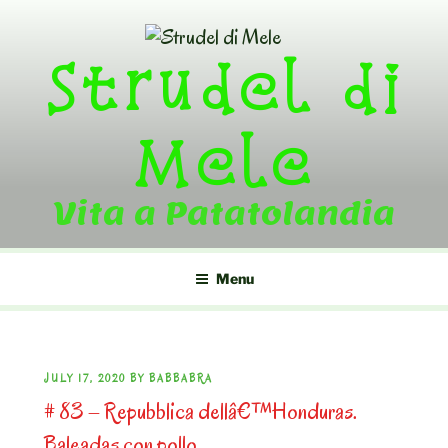
Skip
to
Strudel di
content
Mele
Vita a Patatolandia
Menu
POSTED
JULY 17, 2020
BY
BABBABRA
# 83 – Repubblica dellâ€™Honduras.
ON
Baleadas con pollo