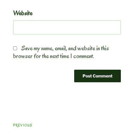
Website
Save my name, email, and website in this
browser for the next time I comment.
Post
Previous
PREVIOUS
navigation
Post