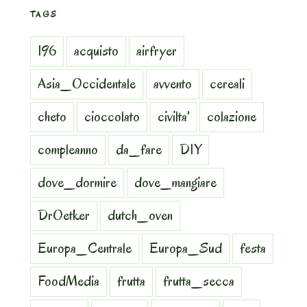
TAGS
196
acquisto
airfryer
Asia_Occidentale
avvento
cereali
cheto
cioccolato
civilta'
colazione
compleanno
da_fare
DIY
dove_dormire
dove_mangiare
DrOetker
dutch_oven
Europa_Centrale
Europa_Sud
festa
FoodMedia
frutta
frutta_secca