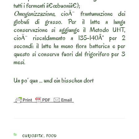
tutti i fermenti â€œbuoniâ€);
Omogenizzazione
, cioÃ¨ frantumazione dei
globuli di grasso. Per il latte a lunga
conservazione si aggiunge il Metodo UHT,
cioÃ¨ riscaldamento a 135-140Â° per 2
secondi: il latte ha meno flora batterica e per
questo si conserva fuori dal frigorifero per 3
mesi.
Un po’ qua … und ein bisschen dort
CATEGORIES
CURIOSITA'
,
FOOD