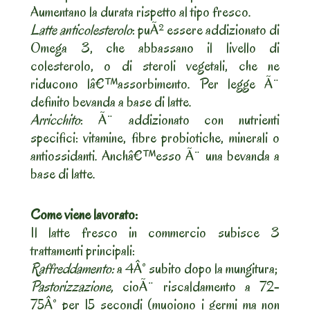
Aumentano la durata rispetto al tipo fresco.
Latte anticolesterolo
: puÃ² essere addizionato di
Omega 3, che abbassano il livello di
colesterolo, o di steroli vegetali, che ne
riducono lâ€™assorbimento. Per legge Ã¨
definito bevanda a base di latte.
Arricchito
: Ã¨ addizionato con nutrienti
specifici: vitamine, fibre probiotiche, minerali o
antiossidanti. Anchâ€™esso Ã¨ una bevanda a
base di latte.
Come viene lavorato:
Il latte fresco in commercio subisce 3
trattamenti principali:
Raffreddamento:
a 4Â° subito dopo la mungitura;
Pastorizzazione,
cioÃ¨ riscaldamento a 72-
75Â° per 15 secondi (muoiono i germi ma non