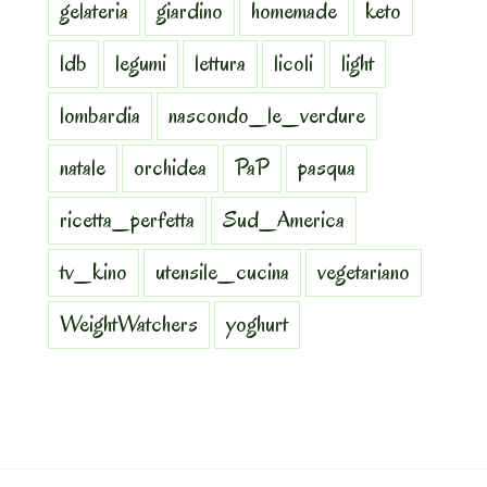
gelateria
giardino
homemade
keto
ldb
legumi
lettura
licoli
light
lombardia
nascondo_le_verdure
natale
orchidea
PaP
pasqua
ricetta_perfetta
Sud_America
tv_kino
utensile_cucina
vegetariano
WeightWatchers
yoghurt