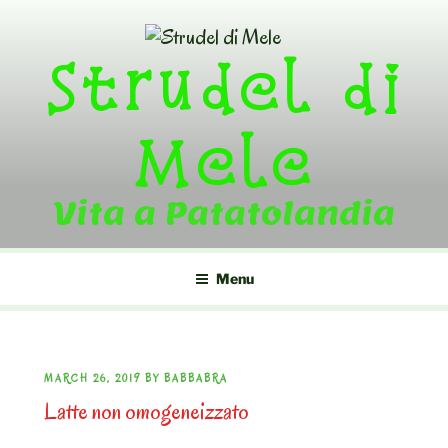
Skip
to
Strudel di
content
Mele
Vita a Patatolandia
Menu
POSTED
MARCH 26, 2019
BY
BABBABRA
Latte non omogeneizzato
ON