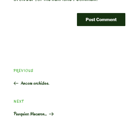
Post
Previous
PREVIOUS
navigation
Post
Ancora orchidee.
Next
NEXT
Post
Pasquier: Macaron…