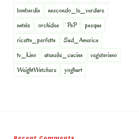
lombardia
nascondo_le_verdure
natale
orchidea
PaP
pasqua
ricetta_perfetta
Sud_America
tv_kino
utensile_cucina
vegetariano
WeightWatchers
yoghurt
Recent Comments