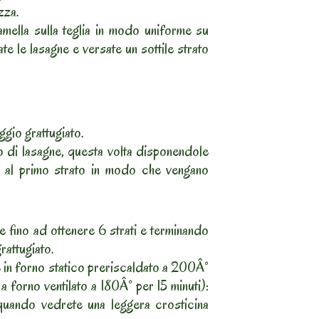
zza.
iamella sulla teglia in modo uniforme su
ate le lasagne e versate un sottile strato
aggio grattugiato.
to di lasagne, questa volta disponendole
o al primo strato in modo che vengano
e fino ad ottenere 6 strati e terminando
attugiato.
e in forno statico preriscaldato a 200Â°
a forno ventilato a 180Â° per 15 minuti):
quando vedrete una leggera crosticina