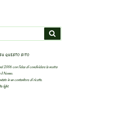
Search
SU QUESTO SITO
el 2006 con l’idea di condividere la nostra
n il Nonno.
utato in un contenitore di ricette.
e light.