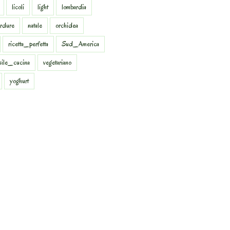
licoli
light
lombardia
rdure
natale
orchidea
ricetta_perfetta
Sud_America
sile_cucina
vegetariano
yoghurt