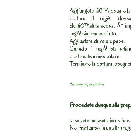
Aggiungete lâ€™acqua e las
cottura il ragÃ¹ doves
dellâ€™altra acqua: Ã¨ impo
ragÃ¹ sia ben asciutto.
Aggiustate di sale e pepe.
Quando il ragÃ¹ sta ultima
continuate a mescolare.
Terminate la cottura, spegnet
Besciamella in preparazione
Procedete dunque alla prepa
prendete un pentolino e fate a
Nel frattempo in un altro te