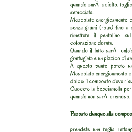
quando sarÃ sciolto, toglie
setacciata.
Mescolate energicamente c
senza grumi (roux) fino a 
rimettete il pentolino 
colorazione dorata.
Quando il latte sarÃ cald
grattugiata e un pizzico di sa
A questo punto potete un
Mescolate energicamente co
dolce: il composto deve ris
Cuocete la besciamella per 
quando non sarÃ cremoso.
Passate dunque alla composi
prendete una teglia retta