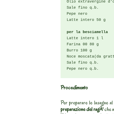
Olio extravergine d'o
Sale fino q.b.

Pepe nero

Latte intero 50 g

per la besciamella
Latte intero 1 l

Farina 00 80 g

Burro 100 g

Noce moscata(da gratt
Sale fino q.b.

Pepe nero q.b.
Procedimento
Per preparare le lasagne al
preparazione del ragÃ¹
che n