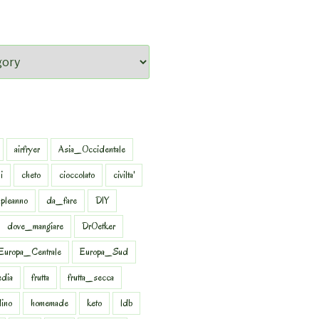
airfryer
Asia_Occidentale
i
cheto
cioccolato
civilta'
pleanno
da_fare
DIY
dove_mangiare
DrOetker
Europa_Centrale
Europa_Sud
dia
frutta
frutta_secca
dino
homemade
keto
ldb