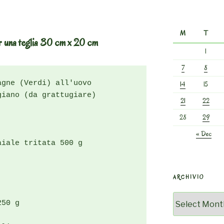
M
T
er una teglia 30 cm x 20 cm
1
7
8
gne (Verdi) all'uovo

14
15
iano (da grattugiare)

21
22
28
29
« Dec
iale tritata 500 g

ARCHIVIO
Archivio
50 g
