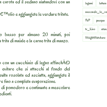
 la carota ed il sedano aiutandovi con un
legumi
lettura
nascondo_le_ve
â€™olio e aggiungete le verdure tritate.
PaP
pasqua
tv_kino
uten
co basso per almeno 20 minuti, poi
WeightWatchers
trita di maiale e la carne trita di manzo.
o con un cucchiaio di legno affinchÃ©
 evitare che si attacchi al fondo del
ulta rosolata ed asciutta, aggiungete il
re fino a completa evaporazione.
a di pomodoro e continuate a mescolare
edienti.