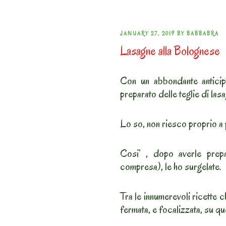
POSTED
JANUARY 27, 2019
BY
BABBABRA
Lasagne alla Bolognese
ON
Con un abbondante antic
preparato delle teglie di la
Lo so, non riesco proprio a 
Cosi’ , dopo averle prepa
compresa), le ho surgelate.
Tra le innumerevoli ricette ch
fermata, e focalizzata, su q