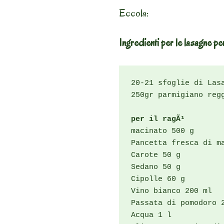
Eccola:
Ingredienti per le lasagne p
20-21 sfoglie di Lasa
250gr parmigiano regg
per il ragÃ¹
macinato 500 g

Pancetta fresca di ma
Carote 50 g

Sedano 50 g

Cipolle 60 g

Vino bianco 200 ml

Passata di pomodoro 2
Acqua 1 l
