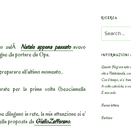
RICERCA
Search
for:
ipo sulÂ
Natale appena passato
avevo
sagne da portare da Opa.
INFORMAZIONI 
Questo Blog era nato n
preparare all’ultimo momento..
vita a Patatolandia, co
Con il tempo, si e’ tram
A volte caloriche, a volt
rate per la prima volta (besciamella
E non solo.
Buona lettura,
e dilagano in rete, la mia attenzione si e’
Barbara
uella proposta da
GialloZafferano
.