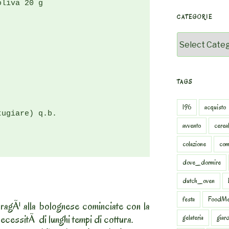
liva 20 g

CATEGORIE
Categorie
TAGS
196
acquisto
ugiare) q.b.

avvento
cereal
colazione
com
dove_dormire
dutch_oven
festa
FoodMe
 ragÃ¹ alla bolognese cominciate con la
ecessitÃ di lunghi tempi di cottura.
gelateria
giar