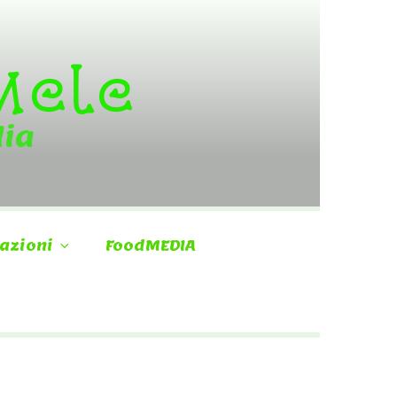
 Mele
dia
azioni
FoodMEDIA