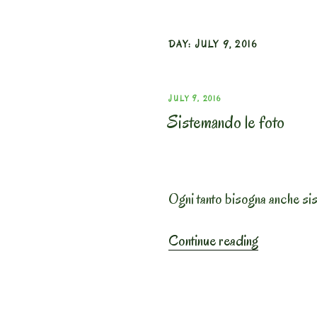
DAY:
JULY 9, 2016
POSTED
JULY 9, 2016
Sistemando le foto
ON
Ogni tanto bisogna anche sis
“Sisteman
Continue reading
le
foto”