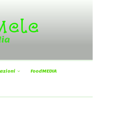
 Mele
dia
azioni
FoodMEDIA