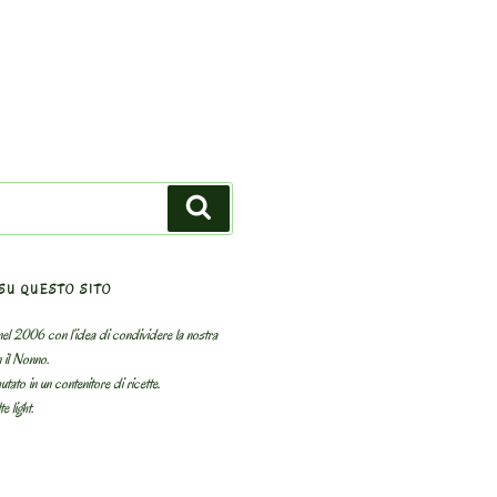
Search
SU QUESTO SITO
el 2006 con l’idea di condividere la nostra
n il Nonno.
utato in un contenitore di ricette.
e light.