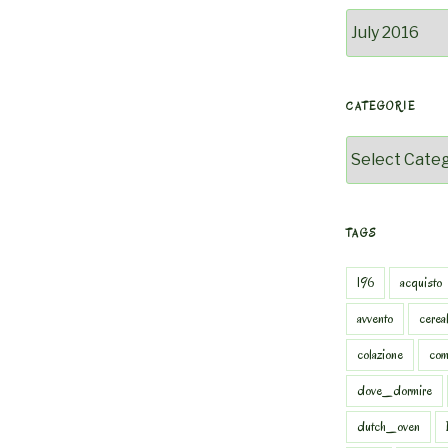
Archivio
CATEGORIE
Categorie
TAGS
196
acquisto
avvento
cereal
colazione
com
dove_dormire
dutch_oven