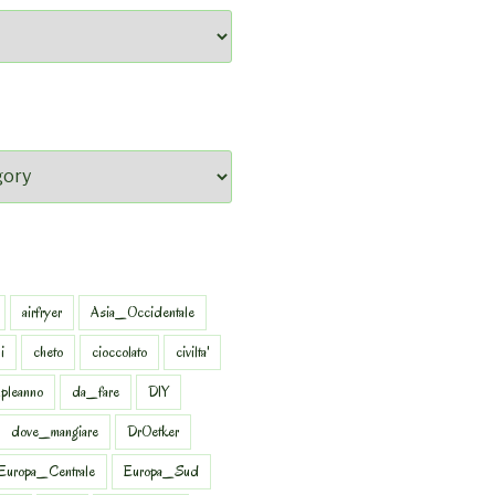
airfryer
Asia_Occidentale
i
cheto
cioccolato
civilta'
pleanno
da_fare
DIY
dove_mangiare
DrOetker
Europa_Centrale
Europa_Sud