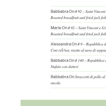
# 92 – Saint Vincent
Babbabra
On
Roasted breadfruit and fried jack fis
# 92 – Saint Vincent e G
Marie
On
Roasted breadfruit and fried jack fis
# 9 – Repubblica d
Alessandra
On
Crni riÅ¾ot, risotto al nero di seppi
# 140 – Repubblica d
Babbabra
On
Stufato con datteri
Straccetti di pollo a
Babbabra
On
rucola