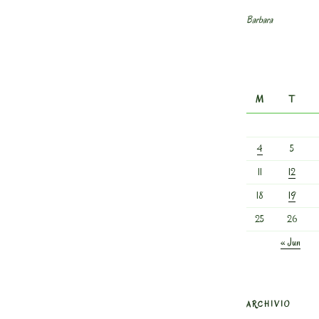
Barbara
M
T
4
5
11
12
18
19
25
26
« Jun
ARCHIVIO