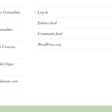
 e Grenadine.
Log in
h
Entries feed
renadine.
Comments feed
h
WordPress.org
i Croazia.
a
el Niger.
l limone con