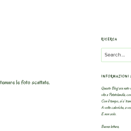
RICERCA
Search
for:
INFORMAZIONI 
temare le foto scattate.
Questo Blog era nato n
vita a Patatolandia, co
do
Con il tempo, si e’ tram
A volte caloriche, a volt
E non solo.
Buona lettura,