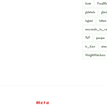
festa
FoodMe
gelateria
giar
legumi
lettura
nascondo_le_ve
PaP
pasqua
tv_kino
uten
WeightWatchers
Meta