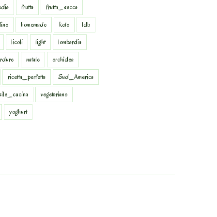
dia
frutta
frutta_secca
dino
homemade
keto
ldb
licoli
light
lombardia
rdure
natale
orchidea
ricetta_perfetta
Sud_America
sile_cucina
vegetariano
yoghurt