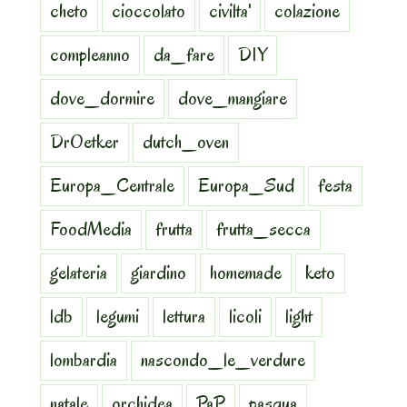
cheto
cioccolato
civilta'
colazione
compleanno
da_fare
DIY
dove_dormire
dove_mangiare
DrOetker
dutch_oven
Europa_Centrale
Europa_Sud
festa
FoodMedia
frutta
frutta_secca
gelateria
giardino
homemade
keto
ldb
legumi
lettura
licoli
light
lombardia
nascondo_le_verdure
natale
orchidea
PaP
pasqua