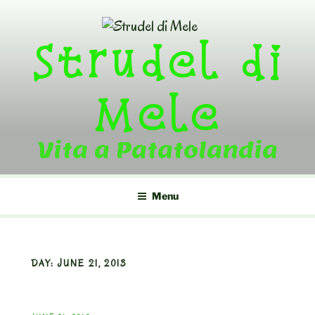
Skip
to
Strudel di
content
Mele
Vita a Patatolandia
Menu
DAY:
JUNE 21, 2013