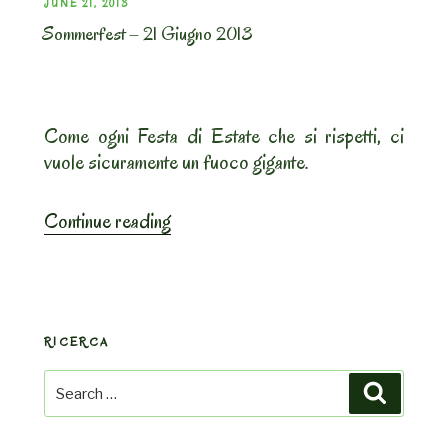
POSTED
JUNE 21, 2013
Sommerfest – 21 Giugno 2013
ON
Come ogni Festa di Estate che si rispetti, ci
vuole sicuramente un fuoco gigante.
“Sommerfest
Continue reading
–
21
Giugno
2013”
RICERCA
Search
Search
for: