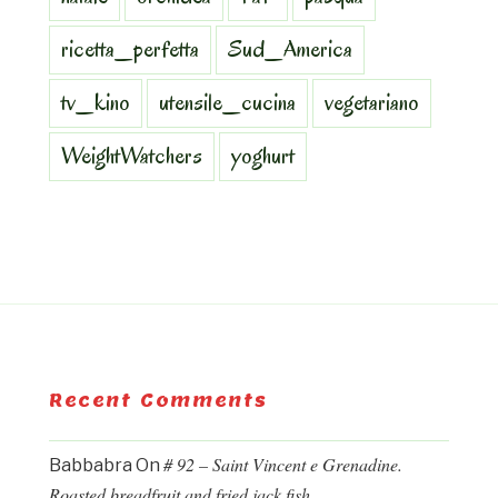
ricetta_perfetta
Sud_America
tv_kino
utensile_cucina
vegetariano
WeightWatchers
yoghurt
Recent Comments
# 92 – Saint Vincent e Grenadine.
Babbabra
On
Roasted breadfruit and fried jack fish