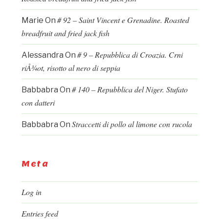
# 92 – Saint Vincent e Grenadine. Roasted
Marie
On
breadfruit and fried jack fish
# 9 – Repubblica di Croazia. Crni
Alessandra
On
riÅ¾ot, risotto al nero di seppia
# 140 – Repubblica del Niger. Stufato
Babbabra
On
con datteri
Straccetti di pollo al limone con rucola
Babbabra
On
Meta
Log in
Entries feed