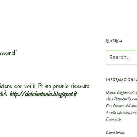
RICERCA
 award”
Search
for:
INFORMAZIONI 
idere con voi il Primo premio ricevuto
Questo Blog era nato n
 diÂ
http://dolciantonio.blogspot.it
vita a Patatolandia, co
Con il tempo, si e’ tram
A volte caloriche, a volt
E non solo.
Buona lettura,