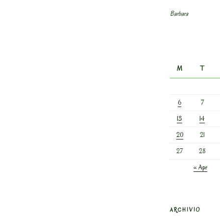
Barbara
M
T
6
7
13
14
20
21
27
28
« Apr
ARCHIVIO