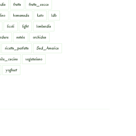
dia
frutta
frutta_secca
dino
homemade
keto
ldb
licoli
light
lombardia
rdure
natale
orchidea
ricetta_perfetta
Sud_America
sile_cucina
vegetariano
yoghurt