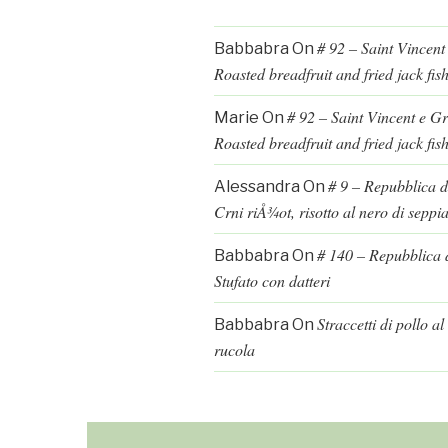
# 92 – Saint Vincent
Babbabra
On
Roasted breadfruit and fried jack fis
# 92 – Saint Vincent e G
Marie
On
Roasted breadfruit and fried jack fis
# 9 – Repubblica d
Alessandra
On
Crni riÅ¾ot, risotto al nero di seppi
# 140 – Repubblica d
Babbabra
On
Stufato con datteri
Straccetti di pollo a
Babbabra
On
rucola