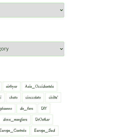
airfryer
Asia_Occidentale
i
cheto
cioccolato
civilta'
pleanno
da_fare
DIY
dove_mangiare
DrOetker
Europa_Centrale
Europa_Sud