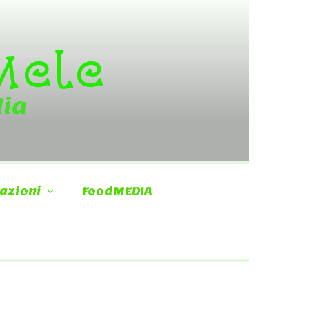
 Mele
dia
azioni
FoodMEDIA