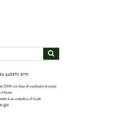
Search
SU QUESTO SITO
el 2006 con l’idea di condividere la nostra
n il Nonno.
utato in un contenitore di ricette.
e light.