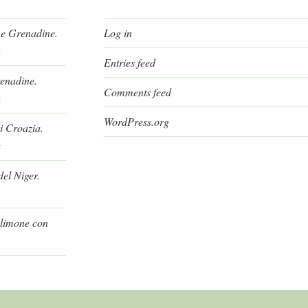
 e Grenadine.
Log in
h
Entries feed
renadine.
Comments feed
h
WordPress.org
i Croazia.
a
el Niger.
l limone con