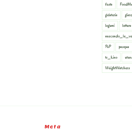
festa
FoodMe
gelateria
giar
legumi
lettura
nascondo_le_ve
PaP
pasqua
tv_kino
uten
WeightWatchers
Meta