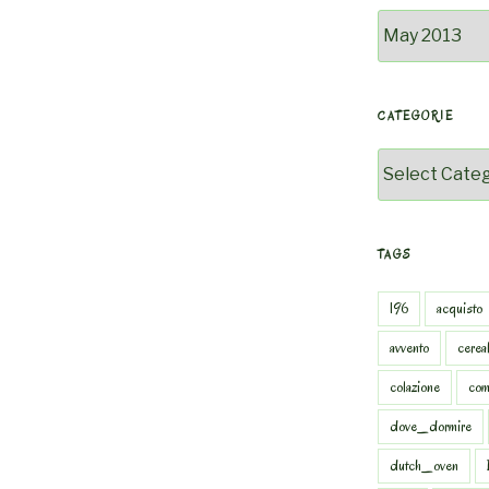
Archivio
CATEGORIE
Categorie
TAGS
196
acquisto
avvento
cereal
colazione
com
dove_dormire
dutch_oven