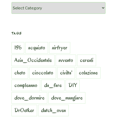
Categorie
TAGS
196
acquisto
airfryer
Asia_Occidentale
avvento
cereali
cheto
cioccolato
civilta'
colazione
compleanno
da_fare
DIY
dove_dormire
dove_mangiare
DrOetker
dutch_oven