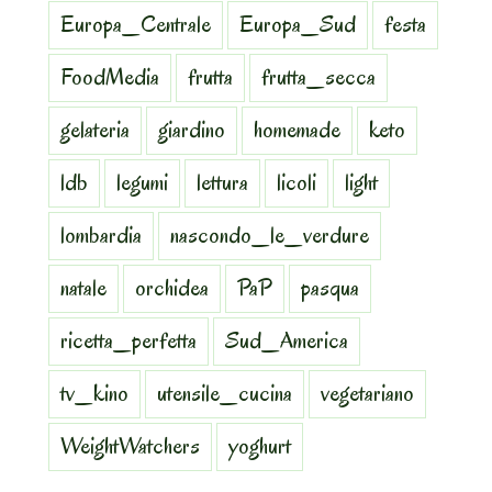
Europa_Centrale
Europa_Sud
festa
FoodMedia
frutta
frutta_secca
gelateria
giardino
homemade
keto
ldb
legumi
lettura
licoli
light
lombardia
nascondo_le_verdure
natale
orchidea
PaP
pasqua
ricetta_perfetta
Sud_America
tv_kino
utensile_cucina
vegetariano
WeightWatchers
yoghurt