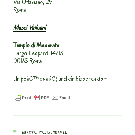
Via Ottaviano, 29
Roma
Musei Vaticani
Tempio di Mecenate
Largo Leopardi 14/18
00185 Roma
Un poâ€™ qua â€¦ und ein bisschen dort
CATEGORIES
EUROPA
,
ITALIA
,
TRAVEL