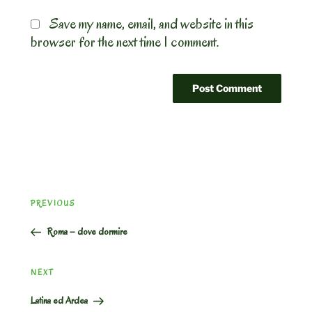
Save my name, email, and website in this
browser for the next time I comment.
Post
Previous
PREVIOUS
navigation
Post
Roma – dove dormire
Next
NEXT
Post
Latina ed Ardea