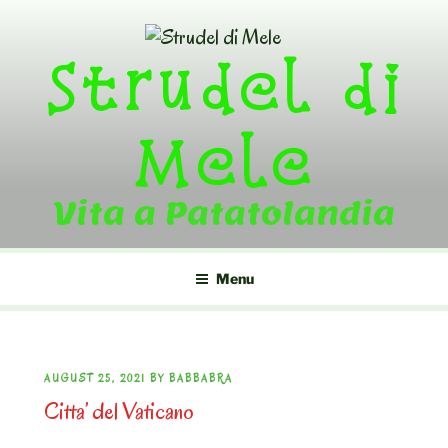
Skip
to
Strudel di
content
Mele
Vita a Patatolandia
Menu
POSTED
AUGUST 25, 2021
BY
BABBABRA
Citta’ del Vaticano
ON