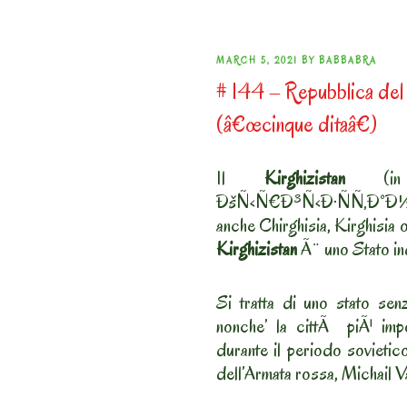
POSTED
MARCH 5, 2021
BY
BABBABRA
# 144 – Repubblica del
ON
(â€œcinque ditaâ€)
Il
Kirghizistan
(in 
ÐšÑ‹Ñ€Ð³Ñ‹Ð·ÑÑ‚Ð°Ð½?, tr
anche Chirghisia, Kirghisia o
Kirghizistan
Ã¨ uno Stato ind
Si tratta di uno stato sen
nonche’ la cittÃ piÃ¹ im
durante il periodo sovietic
dell’Armata rossa, Michail Va