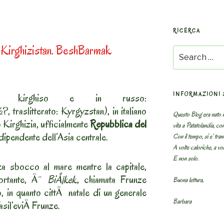
RICERCA
 Kirghizistan. BeshBarmak
Search
for:
INFORMAZIONI 
kirghiso e in russo:
aslitterato: Kyrgyzstan), in italiano
Questo Blog era nato n
 Kirghizia, ufficialmente
Repubblica del
vita a Patatolandia, co
ipendente dell’Asia centrale.
Con il tempo, si e’ tram
A volte caloriche, a volt
E non solo.
za sbocco al mare mentre la capitale,
portante, Ã¨
BiÅ¡kek
, chiamata Frunze
Buona lettura,
o, in quanto cittÃ natale di un generale
Barbara
sil’eviÄ Frunze.