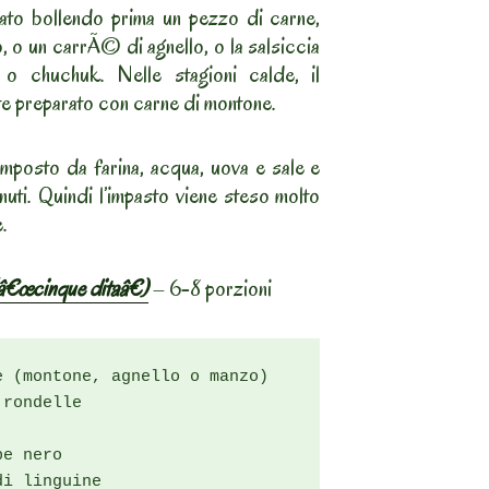
ato bollendo prima un pezzo di carne,
, o un carrÃ© di agnello, o la salsiccia
o chuchuk. Nelle stagioni calde, il
e preparato con carne di montone.
mposto da farina, acqua, uova e sale e
nuti. Quindi l’impasto viene steso molto
e.
â€œcinque ditaâ€)
– 6-8 porzioni
 (montone, agnello o manzo)

rondelle

e nero

i linguine
