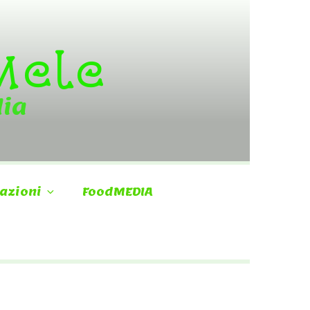
 Mele
dia
azioni
FoodMEDIA