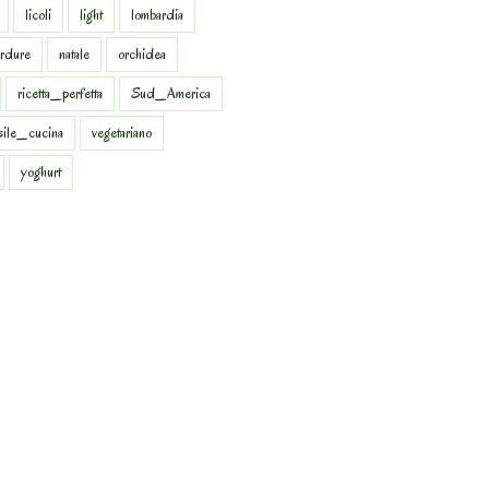
licoli
light
lombardia
rdure
natale
orchidea
ricetta_perfetta
Sud_America
sile_cucina
vegetariano
yoghurt