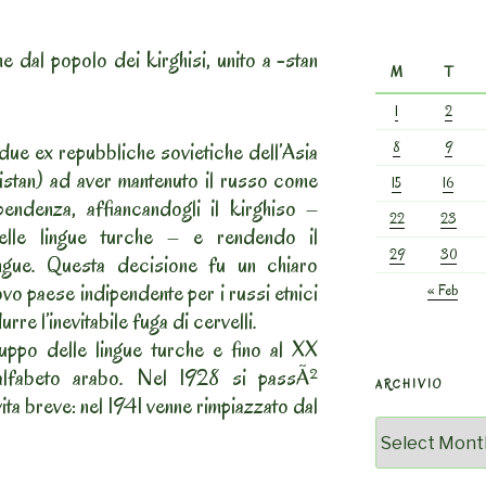
me dal popolo dei kirghisi, unito a -stan
M
T
1
2
 due ex repubbliche sovietiche dell’Asia
8
9
istan) ad aver mantenuto il russo come
15
16
ipendenza, affiancandogli il kirghiso –
22
23
elle lingue turche – e rendendo il
29
30
ingue. Questa decisione fu un chiaro
vo paese indipendente per i russi etnici
« Feb
rre l’inevitabile fuga di cervelli.
ruppo delle lingue turche e fino al XX
 alfabeto arabo. Nel 1928 si passÃ²
ARCHIVIO
vita breve: nel 1941 venne rimpiazzato dal
Archivio