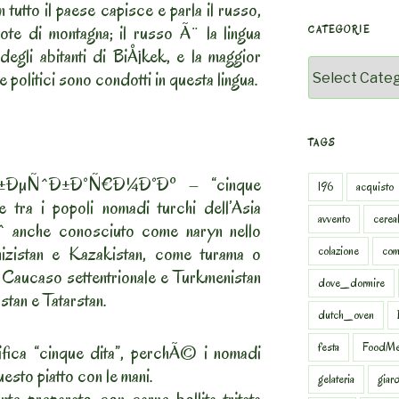
n tutto il paese capisce e parla il russo,
ote di montagna; il russo Ã¨ la lingua
CATEGORIE
egli abitanti di BiÅ¡kek, e la maggior
Categorie
e politici sono condotti in questa lingua.
TAGS
Ð±ÐµÑˆÐ±Ð°Ñ€Ð¼Ð°Ðº – “cinque
196
acquisto
le tra i popoli nomadi turchi dell’Asia
avvento
cereal
Ãˆ anche conosciuto come naryn nello
ghizistan e Kazakistan, come turama o
colazione
com
 Caucaso settentrionale e Turkmenistan
dove_dormire
tan e Tatarstan.
dutch_oven
festa
FoodMe
ifica “cinque dita”, perchÃ© i nomadi
esto piatto con le mani.
gelateria
giar