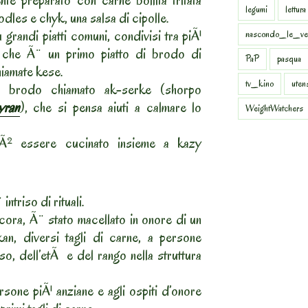
te preparato con carne bollita tritata
legumi
lettura
dles e chyk, una salsa di cipolle.
 grandi piatti comuni, condivisi tra piÃ¹
nascondo_le_ve
 che Ã¨ un primo piatto di brodo di
PaP
pasqua
hiamate kese.
tv_kino
uten
 brodo chiamato ak-serke (shorpo
yran
), che si pensa aiuti a calmare lo
WeightWatchers
uÃ² essere cucinato insieme a kazy
ntriso di rituali.
ora, Ã¨ stato macellato in onore di un
kan, diversi tagli di carne, a persone
o, dell’etÃ e del rango nella struttura
ersone piÃ¹ anziane e agli ospiti d’onore