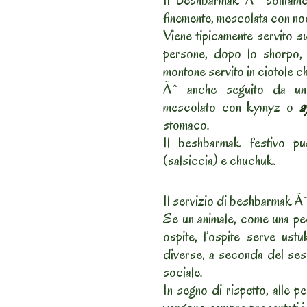
Il Beshbarmak Ã¨ solitamen
finemente, mescolata con noo
Viene tipicamente servito su
persone, dopo lo shorpo,
montone servito in ciotole c
Ãˆ anche seguito da un
mescolato con kymyz o
a
stomaco.
Il beshbarmak festivo p
(salsiccia) e chuchuk.
Il servizio di beshbarmak Ã¨ i
Se un animale, come una pec
ospite, l’ospite serve ustu
diverse, a seconda del sess
sociale.
In segno di rispetto, alle p