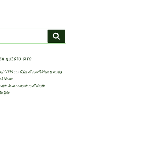
Search
SU QUESTO SITO
el 2006 con l’idea di condividere la nostra
n il Nonno.
utato in un contenitore di ricette.
e light.