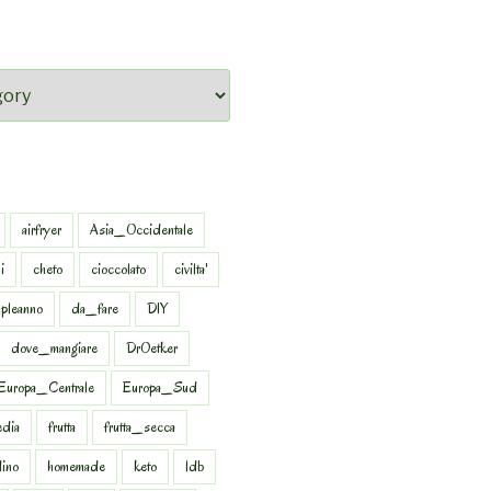
airfryer
Asia_Occidentale
i
cheto
cioccolato
civilta'
pleanno
da_fare
DIY
dove_mangiare
DrOetker
Europa_Centrale
Europa_Sud
dia
frutta
frutta_secca
dino
homemade
keto
ldb