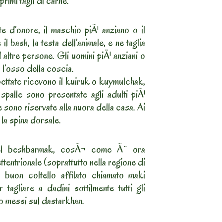
rimi tagli di carne.
ite d’onore, il maschio piÃ¹ anziano o il
l bash, la testa dell’animale, e ne taglia
 altre persone. Gli uomini piÃ¹ anziani o
 l’osso della coscia.
pettate ricevono il kuiruk o kuymulchak,
palle sono presentate agli adulti piÃ¹
e sono riservate alla nuora della casa. Ai
 la spina dorsale.
 del beshbarmak, cosÃ¬ come Ã¨ ora
ttentrionale (soprattutto nella regione di
buon coltello affilato chiamato maki
gliare a dadini sottilmente tutti gli
o messi sul dastarkhan.