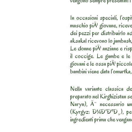
vengono sempre presentati i p
In occasioni speciali, l’osp
maschio piÃ¹ giovane, riceve i
dei pezzi per distribuirlo ad
aksakal ricevono lo jambash,
Le donne piÃ¹ anziane e ris
il coccige. Le gambe e le s
giovani e le ossa piÃ¹ piccol
bambini viene data l’omurtka,
Nella variante classica
preparato nel Kirghizistan se
Naryn), Ã¨ necessario un 
(Kyrgyz: Ð¼Ð°ÐºÐ¸), per ta
ingredienti prima che vengan