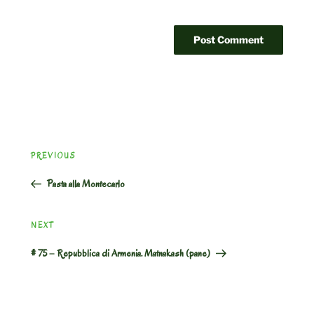
Post
Previous
PREVIOUS
navigation
Post
Pasta alla Montecarlo
Next
NEXT
Post
# 75 – Repubblica di Armenia. Matnakash (pane)