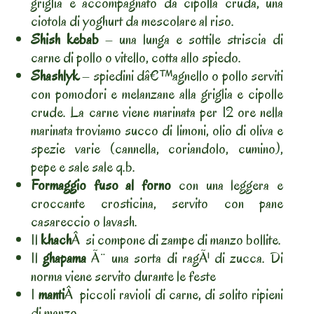
griglia e accompagnato da cipolla cruda, una
ciotola di yoghurt da mescolare al riso.
Shish kebab
– una lunga e sottile striscia di
carne di pollo o vitello, cotta allo spiedo.
Shashlyk
– spiedini dâ€™agnello o pollo serviti
con pomodori e melanzane alla griglia e cipolle
crude. La carne viene marinata per 12 ore nella
marinata troviamo succo di limoni, olio di oliva e
spezie varie (cannella, coriandolo, cumino),
pepe e sale sale q.b.
Formaggio fuso al forno
con una leggera e
croccante crosticina, servito con pane
casareccio o lavash.
Il
khach
Â si compone di zampe di manzo bollite.
Il
ghapama
Ã¨ una sorta di ragÃ¹ di zucca. Di
norma viene servito durante le feste
I
manti
Â piccoli ravioli di carne, di solito ripieni
di manzo