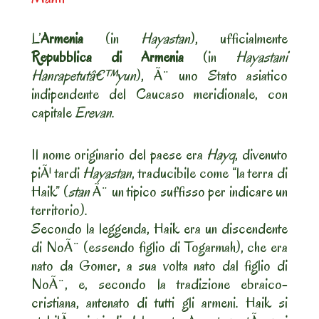
L’
Armenia
(in
Hayastan
), ufficialmente
Repubblica di Armenia
(in
Hayastani
Hanrapetutâ€™yun
), Ã¨ uno Stato asiatico
indipendente del Caucaso meridionale, con
capitale
Erevan
.
Il nome originario del paese era
Hayq
, divenuto
piÃ¹ tardi
Hayastan
, traducibile come “la terra di
Haik” (
stan
Ã¨ un tipico suffisso per indicare un
territorio).
Secondo la leggenda, Haik era un discendente
di NoÃ¨ (essendo figlio di Togarmah), che era
nato da Gomer, a sua volta nato dal figlio di
NoÃ¨, e, secondo la tradizione ebraico-
cristiana, antenato di tutti gli armeni. Haik si