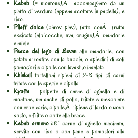
Kebab
(= montone),Â accompagnato da un
piatto di verdura (appena scottate in padella), e
riso.
Pilaff dolce
(chrov plav), fatto conÂ frutta
essicata (albicocche, uva, prugne),Â mandorle
e miele
Pesce del lago di Sevan
alle mandorle, con
patate arrostite con la buccia, o spiedini di soli
pomodori e cipolle con lavash,o insalata.
Khinkali
tortelloni ripieni di 2-3 tipi di carni
tritate con le spezie e cipolla.
Kyufta
– polpette di carne di agnello e di
montone, ma anche di pollo, tritate e mescolate
con erbe varie, cipolle,Â ripiene di lardo o uovo
sodo, e fritte o cotte alla brace.
Kebab armeno
â€” carne di agnello macinata,
servita con riso o con pane e pomodori alla