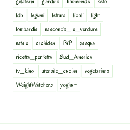
gelateria
giardino
homemade
keto
ldb
legumi
lettura
licoli
light
lombardia
nascondo_le_verdure
natale
orchidea
PaP
pasqua
ricetta_perfetta
Sud_America
tv_kino
utensile_cucina
vegetariano
WeightWatchers
yoghurt