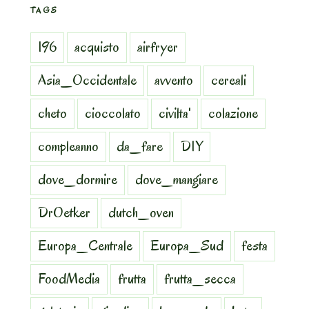
TAGS
196
acquisto
airfryer
Asia_Occidentale
avvento
cereali
cheto
cioccolato
civilta'
colazione
compleanno
da_fare
DIY
dove_dormire
dove_mangiare
DrOetker
dutch_oven
Europa_Centrale
Europa_Sud
festa
FoodMedia
frutta
frutta_secca