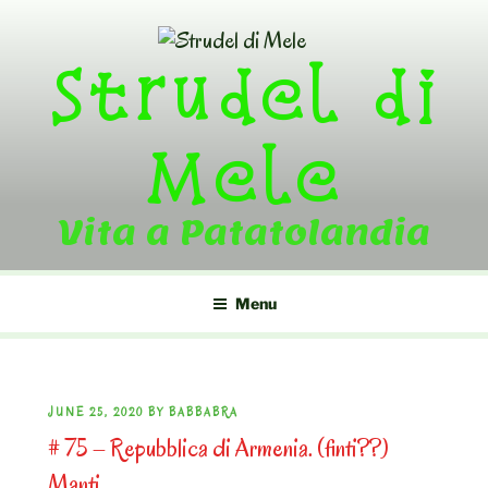
Skip
to
Strudel di
content
Mele
Vita a Patatolandia
Menu
POSTED
JUNE 25, 2020
BY
BABBABRA
# 75 – Repubblica di Armenia. (finti??)
ON
Manti