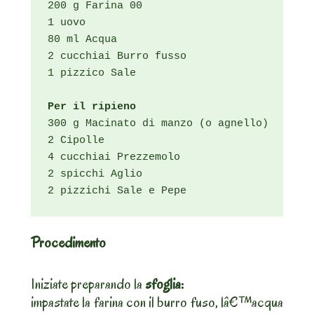
200 g Farina 00

1 uovo

80 ml Acqua

2 cucchiai Burro fusso

1 pizzico Sale

Per il ripieno
300 g Macinato di manzo (o agnello)

2 Cipolle

4 cucchiai Prezzemolo

2 spicchi Aglio

2 pizzichi Sale e Pepe
Procedimento
Iniziate preparando la
sfoglia:
impastate la farina con il burro fuso, lâ€™acqua