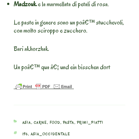
Madzouk
e la marmellata di petali di rosa.
Le paste in genere sono un poâ€™ stucchevoli,
con molto sciroppo e zucchero.
Bari akhorzhak
Un poâ€™ qua â€¦ und ein bisschen dort
CATEGORIES
ASIA
,
CARNE
,
FOOD
,
PASTA
,
PRIMI_PIATTI
TAGS
196
,
ASIA_OCCIDENTALE