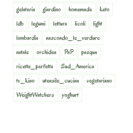
gelateria
giardino
homemade
keto
ldb
legumi
lettura
licoli
light
lombardia
nascondo_le_verdure
natale
orchidea
PaP
pasqua
ricetta_perfetta
Sud_America
tv_kino
utensile_cucina
vegetariano
WeightWatchers
yoghurt