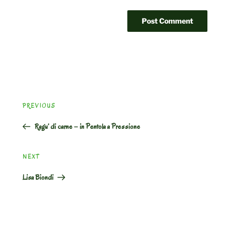
Post
Previous
PREVIOUS
navigation
Post
Ragu’ di carne – in Pentola a Pressione
Next
NEXT
Post
Lisa Biondi