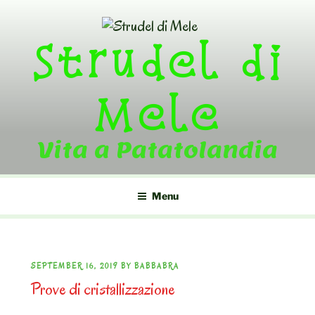
Skip
to
Strudel di
content
Mele
Vita a Patatolandia
Menu
POSTED
SEPTEMBER 16, 2019
BY
BABBABRA
Prove di cristallizzazione
ON