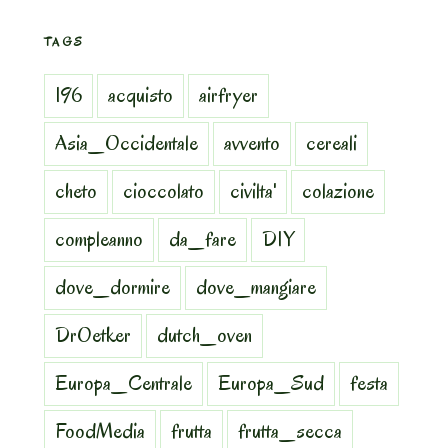
TAGS
196
acquisto
airfryer
Asia_Occidentale
avvento
cereali
cheto
cioccolato
civilta'
colazione
compleanno
da_fare
DIY
dove_dormire
dove_mangiare
DrOetker
dutch_oven
Europa_Centrale
Europa_Sud
festa
FoodMedia
frutta
frutta_secca