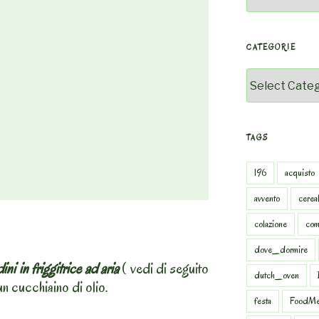
CATEGORIE
Categorie
TAGS
196
acquisto
avvento
cereal
colazione
com
dove_dormire
ini in friggitrice ad aria
( vedi di seguito
dutch_oven
un cucchiaino di olio.
festa
FoodMe