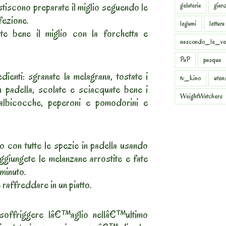
stiscono preparate il miglio seguendo le
gelateria
giar
nfezione.
legumi
lettura
e bene il miglio con la forchetta e
nascondo_le_ve
PaP
pasqua
redienti: sgranate la melagrana, tostate i
tv_kino
uten
n padella, scolate e sciacquate bene i
WeightWatchers
i albicocche, peperoni e pomodorini e
o con tutte le spezie in padella usando
aggiungete le melanzane arrostite e fate
minuto.
 raffreddare in un piatto.
 soffriggere lâ€™aglio nellâ€™ultimo