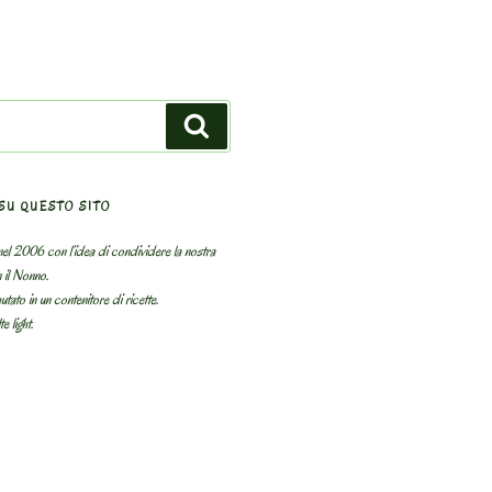
Search
SU QUESTO SITO
el 2006 con l’idea di condividere la nostra
n il Nonno.
utato in un contenitore di ricette.
e light.