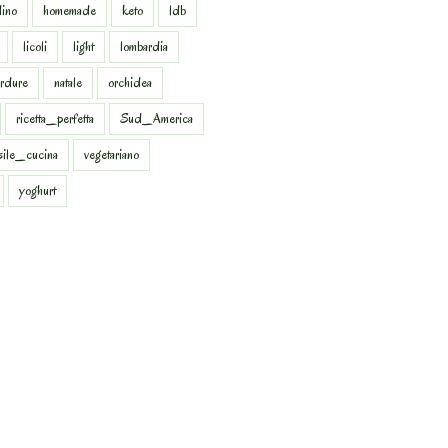
dino
homemade
keto
ldb
licoli
light
lombardia
rdure
natale
orchidea
ricetta_perfetta
Sud_America
sile_cucina
vegetariano
yoghurt