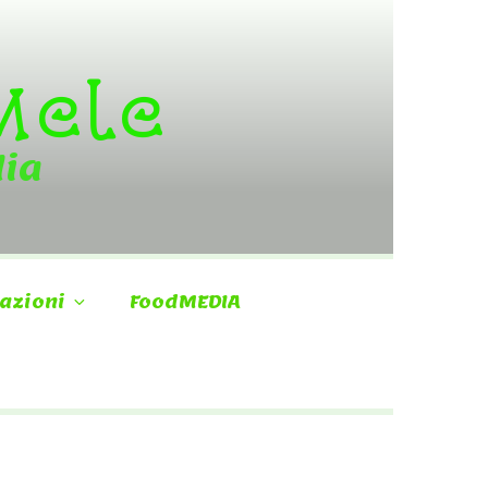
 Mele
dia
azioni
FoodMEDIA