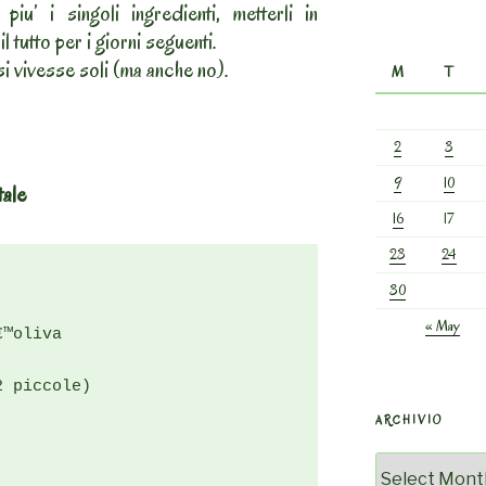
iu’ i singoli ingredienti, metterli in
il tutto per i giorni seguenti.
i vivesse soli (ma anche no).
M
T
2
3
9
10
tale
16
17
23
24
30
« May
™oliva

 piccole)

ARCHIVIO
Archivio