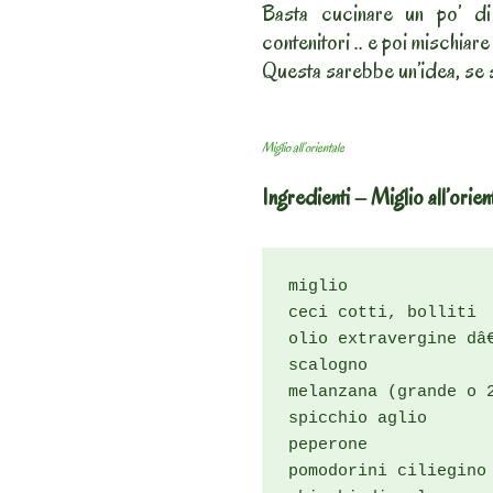
Basta cucinare un po’ di p
contenitori .. e poi mischiare 
Questa sarebbe un’idea, se s
Miglio all’orientale
Ingredienti – Miglio all’orien
miglio

ceci cotti, bolliti

olio extravergine dâ€
scalogno

melanzana (grande o 2
spicchio aglio

peperone

pomodorini ciliegino
