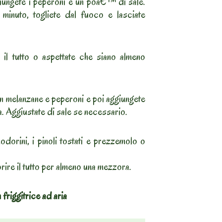
giungete i peperoni e un poâ€™ di sale.
minuto, togliete dal fuoco e lasciate
il tutto o aspettate che siano almeno
on melanzane e peperoni e poi aggiungete
. Aggiustate di sale se necessario.
odorini, i pinoli tostati e prezzemolo o
rire il tutto per almeno una mezzora.
friggitrice ad aria