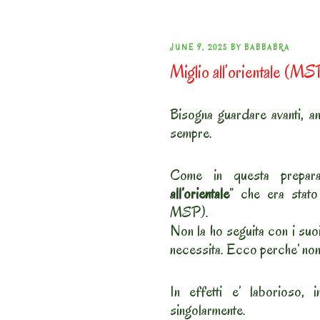
POSTED
JUNE 9, 2025
BY
BABBABRA
Miglio all’orientale (M
ON
Bisogna guardare avanti, an
sempre.
Come in questa preparaz
all’orientale
” che era stat
MSP).
Non la ho seguita con i suoi
necessita. Ecco perche’ non 
In effetti e’ laborioso,
singolarmente.