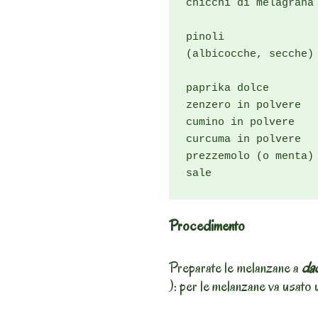
chicchi di melagrana

pinoli

(albicocche, secche)

paprika dolce

zenzero in polvere

cumino in polvere

curcuma in polvere

prezzemolo (o menta)

sale
Procedimento
Preparate le melanzane a
dad
): per le melanzane va usato 