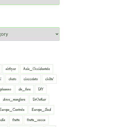
airfryer
Asia_Occidentale
i
cheto
cioccolato
civilta'
pleanno
da_fare
DIY
dove_mangiare
DrOetker
Europa_Centrale
Europa_Sud
dia
frutta
frutta_secca