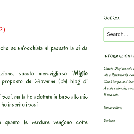
RICERCA
SP)
Search
for:
che se un’occhiata al passato la si da
INFORMAZIONI 
Questo Blog era nato n
ione, questo meraviglioso “
Miglio
vita a Patatolandia, co
o proposto da Giovanna (dal blog di
Con il tempo, si e’ tram
A volte caloriche, a volt
E non solo.
 pesi, ma la ho adottata in base alle mie
ho inserito i pesi
Buona lettura,
Barbara
 in quanto le verdure vengono cotte