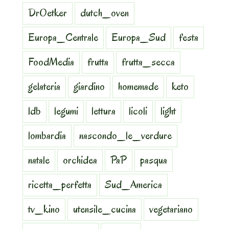
DrOetker
dutch_oven
Europa_Centrale
Europa_Sud
festa
FoodMedia
frutta
frutta_secca
gelateria
giardino
homemade
keto
ldb
legumi
lettura
licoli
light
lombardia
nascondo_le_verdure
natale
orchidea
PaP
pasqua
ricetta_perfetta
Sud_America
tv_kino
utensile_cucina
vegetariano