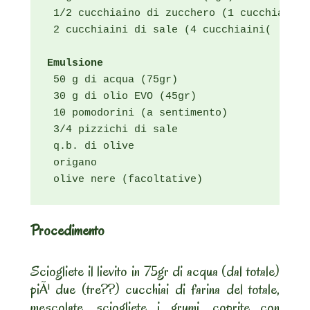
 1/2 cucchiaino di zucchero (1 cucchiaino)

 2 cucchiaini di sale (4 cucchiaini(

Emulsione
 50 g di acqua (75gr)

 30 g di olio EVO (45gr)

 10 pomodorini (a sentimento)

 3/4 pizzichi di sale

 q.b. di olive

 origano

 olive nere (facoltative)
Procedimento
Sciogliete il lievito in 75gr di acqua (dal totale)
piÃ¹ due (tre??) cucchiai di farina del totale,
mescolate, sciogliete i grumi, coprite con