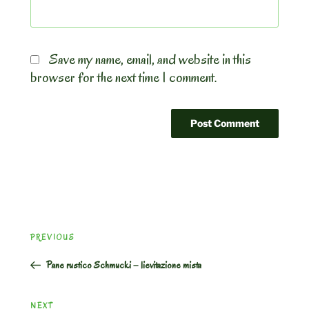
Save my name, email, and website in this
browser for the next time I comment.
Post
Previous
PREVIOUS
navigation
Post
Pane rustico Schmucki – lievitazione mista
Next
NEXT