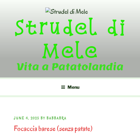
Skip
to
Strudel di
content
Mele
Vita a Patatolandia
Menu
POSTED
JUNE 4, 2025
BY
BABBABRA
Focaccia barese (senza patate)
ON