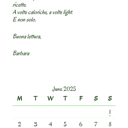
ricette.
A volte caloriche, a volte light.
E non solo.
Buona lettura,
Barbara
June 2025
M
T
W
T
F
S
S
1
2
3
4
5
6
7
8