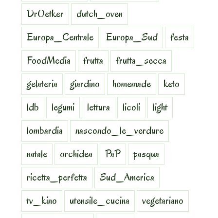
DrOetker
dutch_oven
Europa_Centrale
Europa_Sud
festa
FoodMedia
frutta
frutta_secca
gelateria
giardino
homemade
keto
ldb
legumi
lettura
licoli
light
lombardia
nascondo_le_verdure
natale
orchidea
PaP
pasqua
ricetta_perfetta
Sud_America
tv_kino
utensile_cucina
vegetariano