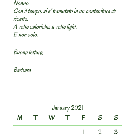
Nonno.
Con il tempo, si e’ tramutato in un contenitore di
ricette.
A volte caloriche, a volte light.
E non solo.
Buona lettura,
Barbara
January 2021
M
T
W
T
F
S
S
1
2
3