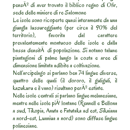
pensÃ² di aver trovato il biblico regno di Ofir,
sede delle miniere di re Salomone
Le isole sono ricoperte quasi interamente da una
giungla lussureggiante (per circa il 90% del
territorio), favorita dal carattere
prevalentemente montuoso delle isole e dalla
bassa densitÃ di popolazione. Si notano talune
piantagioni di palme lungo la costa e aree di
dimensione limitata adibite a coltivazione.
Nell’arcipelago si parlano ben 74 lingue diverse,
quattro delle quali (il dororo, il guliguli, il
kazukuru e il vano) risultano perÃ² estinte.
Nelle isole centrali si parlano lingue melanesiane,
mentre nelle isole piÃ¹ lontane (Rennell e Bellona
a sud, Tikopia, Anuta e Fatutaka ad est, Sikaiana
a nord-est, Luaniua a nord) sono diffuse lingue
polinesiane.