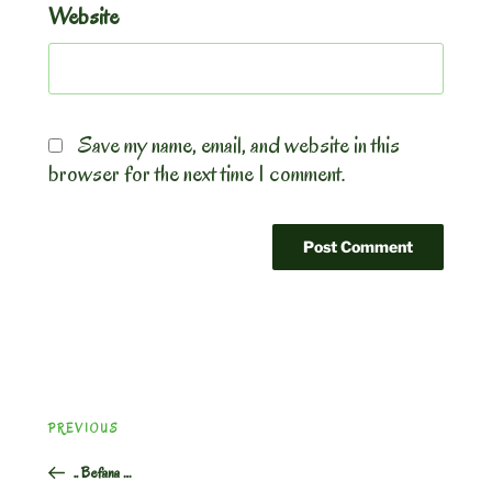
Website
Save my name, email, and website in this
browser for the next time I comment.
Post
Previous
PREVIOUS
navigation
Post
.. Befana …