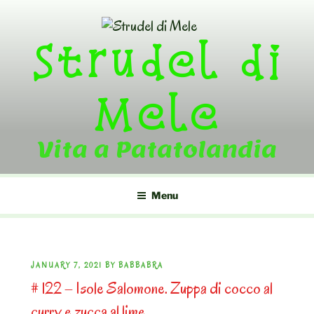
Skip
to
Strudel di
content
Mele
Vita a Patatolandia
Menu
POSTED
JANUARY 7, 2021
BY
BABBABRA
# 122 – Isole Salomone. Zuppa di cocco al
ON
curry e zucca al lime