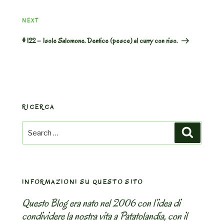
Next
NEXT
Post
# 122 – Isole Salomone. Dentice (pesce) al curry con riso.
RICERCA
Search
Search
for:
INFORMAZIONI SU QUESTO SITO
Questo Blog era nato nel 2006 con l’idea di
condividere la nostra vita a Patatolandia, con il