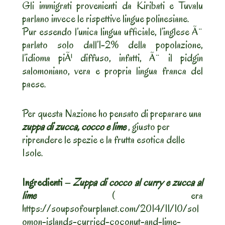
Gli immigrati provenienti da Kiribati e Tuvalu
parlano invece le rispettive lingue polinesiane.
Pur essendo l’unica lingua ufficiale, l’inglese Ã¨
parlato solo dall’1-2% della popolazione,
l’idioma piÃ¹ diffuso, infatti, Ã¨ il pidgin
salomoniano, vera e propria lingua franca del
paese.
Per questa Nazione ho pensato di preparare una
zuppa di zucca, cocco e lime
, giusto per
riprendere le spezie e la frutta esotica delle
Isole.
Ingredienti –
Zuppa di cocco al curry e zucca al
lime
( era
https://soupsofourplanet.com/2014/11/10/sol
omon-islands-curried-coconut-and-lime-