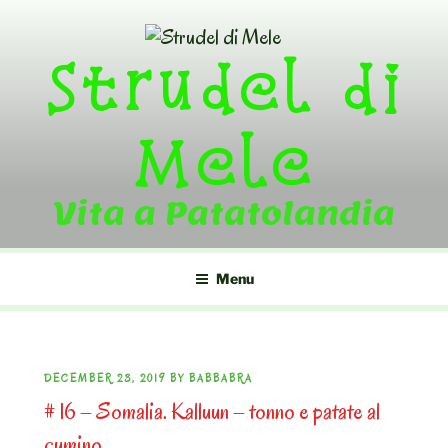
Skip
to
Strudel di
content
Mele
Vita a Patatolandia
Menu
POSTED
DECEMBER 23, 2019
BY
BABBABRA
# 16 – Somalia. Kalluun – tonno e patate al
ON
cumino