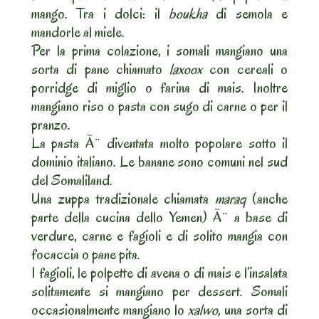
mango. Tra i dolci: il
boukha
di semola e
mandorle al miele.
Per la prima colazione, i somali mangiano una
sorta di pane chiamato
laxoox
con cereali o
porridge di miglio o farina di mais. Inoltre
mangiano riso o pasta con sugo di carne o per il
pranzo.
La pasta Ã¨ diventata molto popolare sotto il
dominio italiano. Le banane sono comuni nel sud
del Somaliland.
Una zuppa tradizionale chiamata
maraq
(anche
parte della cucina dello Yemen) Ã¨ a base di
verdure, carne e fagioli e di solito mangia con
focaccia o pane pita.
I fagioli, le polpette di avena o di mais e l’insalata
solitamente si mangiano per dessert. Somali
occasionalmente mangiano lo
xalwo,
una sorta di