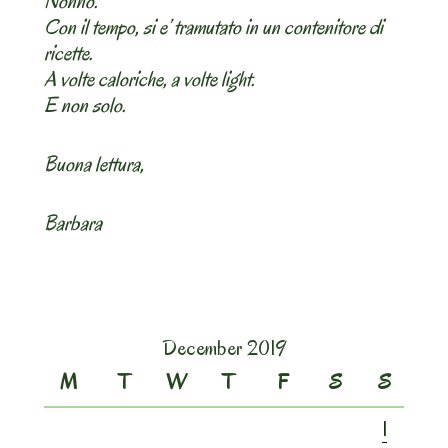
Nonno.
Con il tempo, si e’ tramutato in un contenitore di
ricette.
A volte caloriche, a volte light.
E non solo.
Buona lettura,
Barbara
December 2019
M
T
W
T
F
S
S
1