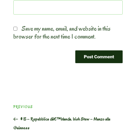
Save my name, email, and website in this
browser for the next time I comment.
Post
Previous
PREVIOUS
navigation
Post
# 15 – Repubblica dâ€™Irlanda. Irish Stew – Manzo alla
Guinness