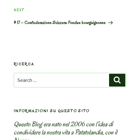
Next
NEXT
Post
# 17 – Confederazione Svizzera. Fondue bourguignonne
RICERCA
Search
Search
for:
INFORMAZIONI SU QUESTO SITO
Questo Blog era nato nel 2006 con l’idea di
condividere la nostra vita a Patatolandia, con il