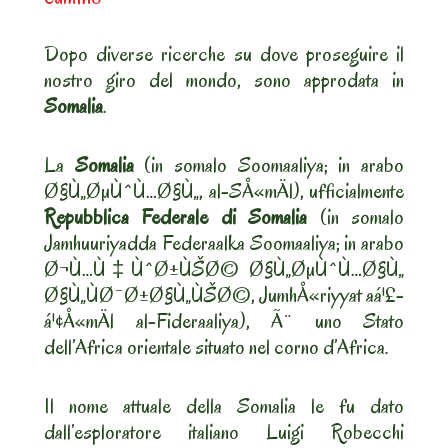
Dopo diverse ricerche su dove proseguire il
nostro giro del mondo, sono approdata in
Somalia
.
La
Somalia
(in somalo Soomaaliya; in arabo
Ø§Ù„ØµÙˆÙ…Ø§Ù„, al-SÅ«mÄl), ufficialmente
Repubblica Federale di Somalia
(in somalo
Jamhuuriyadda Federaalka Soomaaliya; in arabo
Ø¬Ù…Ù‡ÙˆØ±ÙŠØ© Ø§Ù„ØµÙˆÙ…Ø§Ù„
Ø§Ù„ÙØ¯Ø±Ø§Ù„ÙŠØ©, JumhÅ«riyyat aá¹£-
á¹¢Å«mÄl al-Fideraaliya), Ã¨ uno Stato
dell’Africa orientale situato nel corno d’Africa.
Il nome attuale della Somalia le fu dato
dall’esploratore italiano Luigi Robecchi