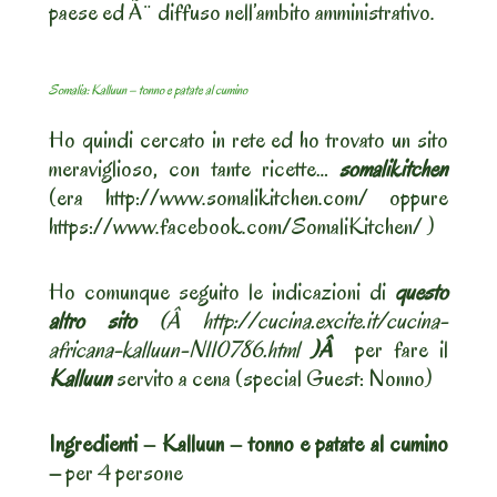
paese ed Ã¨ diffuso nell’ambito amministrativo.
Somalia: Kalluun – tonno e patate al cumino
Ho quindi cercato in rete ed ho trovato un sito
meraviglioso, con tante ricette…
somalikitchen
(era http://www.somalikitchen.com/ oppure
https://www.facebook.com/SomaliKitchen/ )
Ho comunque seguito le indicazioni di
questo
altro sito
(Â http://cucina.excite.it/cucina-
africana-kalluun-N110786.html
)Â
per fare il
Kalluun
servito a cena (special Guest: Nonno)
Ingredienti
– Kalluun – tonno e patate al cumino
–
per 4 persone