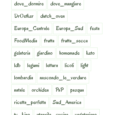
dove_dormire
dove_mangiare
DrOetker
dutch_oven
Europa_Centrale
Europa_Sud
festa
FoodMedia
frutta
frutta_secca
gelateria
giardino
homemade
keto
ldb
legumi
lettura
licoli
light
lombardia
nascondo_le_verdure
natale
orchidea
PaP
pasqua
ricetta_perfetta
Sud_America
tv_kino
utensile_cucina
vegetariano