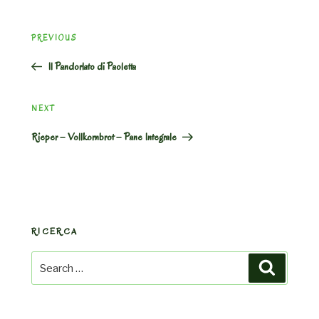
Post
Previous
PREVIOUS
navigation
Post
Il Pandorlato di Paoletta
Next
NEXT
Post
Rieper – Vollkornbrot – Pane Integrale
RICERCA
Search
Search
for: