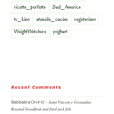
ricetta_perfetta
Sud_America
tv_kino
utensile_cucina
vegetariano
WeightWatchers
yoghurt
Recent Comments
# 92 – Saint Vincent e Grenadine.
Babbabra
On
Roasted breadfruit and fried jack fish