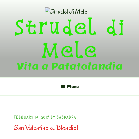
Skip
to
Strudel di
content
Mele
Vita a Patatolandia
Menu
POSTED
FEBRUARY 14, 2019
BY
BABBABRA
San Valentino e.. Blondie!
ON