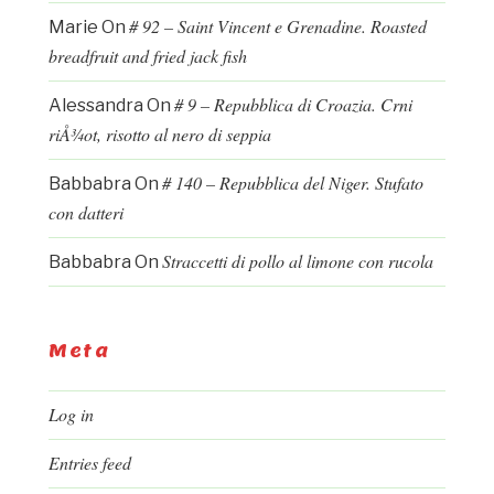
# 92 – Saint Vincent e Grenadine. Roasted
Marie
On
breadfruit and fried jack fish
# 9 – Repubblica di Croazia. Crni
Alessandra
On
riÅ¾ot, risotto al nero di seppia
# 140 – Repubblica del Niger. Stufato
Babbabra
On
con datteri
Straccetti di pollo al limone con rucola
Babbabra
On
Meta
Log in
Entries feed