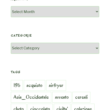
Archivio
CATEGORIE
Categorie
TAGS
196
acquisto
airfryer
Asia_Occidentale
avvento
cereali
cheto
cioccolato
civilta'
colazione