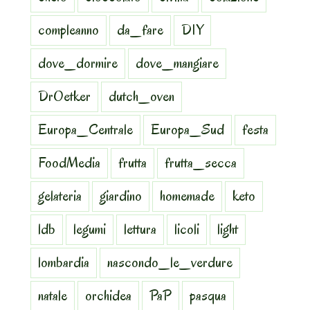
compleanno
da_fare
DIY
dove_dormire
dove_mangiare
DrOetker
dutch_oven
Europa_Centrale
Europa_Sud
festa
FoodMedia
frutta
frutta_secca
gelateria
giardino
homemade
keto
ldb
legumi
lettura
licoli
light
lombardia
nascondo_le_verdure
natale
orchidea
PaP
pasqua