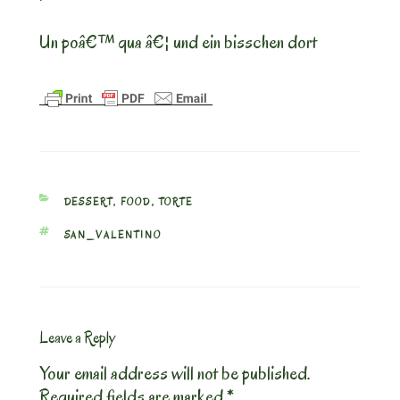
Un poâ€™ qua â€¦ und ein bisschen dort
CATEGORIES
DESSERT
,
FOOD
,
TORTE
TAGS
SAN_VALENTINO
Leave a Reply
Your email address will not be published.
Required fields are marked
*