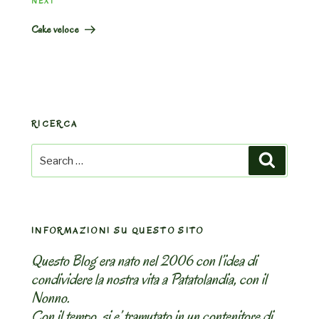
Next
NEXT
Post
Cake veloce
RICERCA
Search
Search
for:
INFORMAZIONI SU QUESTO SITO
Questo Blog era nato nel 2006 con l’idea di
condividere la nostra vita a Patatolandia, con il
Nonno.
Con il tempo, si e’ tramutato in un contenitore di