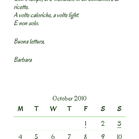
ricette.
A volte caloriche, a volte light.
E non solo.
Buona lettura,
Barbara
October 2010
M
T
W
T
F
S
S
1
2
3
4
5
6
7
8
9
10