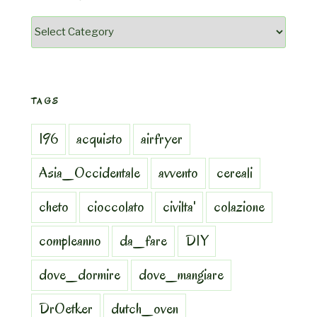
Categorie
TAGS
196
acquisto
airfryer
Asia_Occidentale
avvento
cereali
cheto
cioccolato
civilta'
colazione
compleanno
da_fare
DIY
dove_dormire
dove_mangiare
DrOetker
dutch_oven