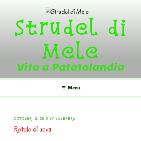
Skip
to
Strudel di
content
Mele
Vita a Patatolandia
Menu
POSTED
OCTOBER 13, 2010
BY
BABBABRA
Rotolo di uova
ON