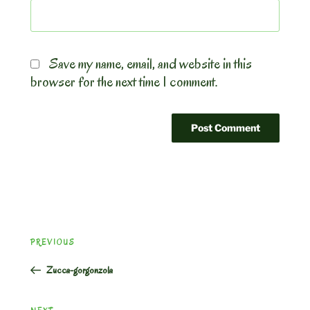
Save my name, email, and website in this
browser for the next time I comment.
Post
Previous
PREVIOUS
navigation
Post
Zucca-gorgonzola