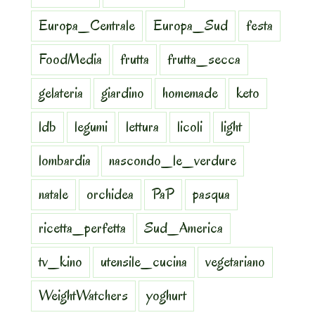
Europa_Centrale
Europa_Sud
festa
FoodMedia
frutta
frutta_secca
gelateria
giardino
homemade
keto
ldb
legumi
lettura
licoli
light
lombardia
nascondo_le_verdure
natale
orchidea
PaP
pasqua
ricetta_perfetta
Sud_America
tv_kino
utensile_cucina
vegetariano
WeightWatchers
yoghurt