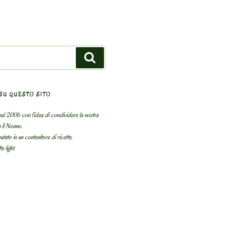
Search
SU QUESTO SITO
el 2006 con l’idea di condividere la nostra
n il Nonno.
utato in un contenitore di ricette.
e light.