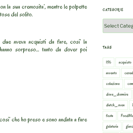
on la sua cremosita’, mentre le polpette
CATEGORIE
ose del solito.
Categorie
 due aveva acquisti da fare, cosi’ la
 hanno sorpreso… tanto da dover poi
TAGS
196
acquisto
avvento
cereal
colazione
com
dove_dormire
dutch_oven
festa
FoodMe
 cosi’ che ho preso e sono andata a fare
gelateria
giar