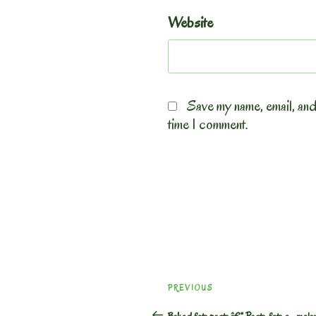
Website
Save my name, email, and
time I comment.
Post
Previous
PREVIOUS
navigation
Post