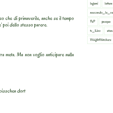
legumi
lettura
nascondo_le_ve
so che di primaverile, anche se il tempo
PaP
pasqua
’ poi dello stesso parere.
tv_kino
uten
WeightWatchers
ra meta. Ma non voglio anticipare nulla
bisschen dort