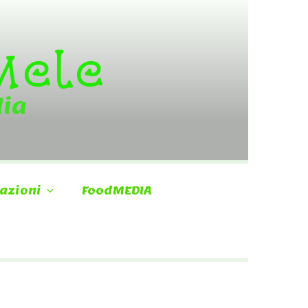
 Mele
dia
azioni
FoodMEDIA