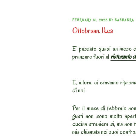
POSTED
FEBRUARY 16, 2023
BY
BABBABRA
Ottobrunn. Ikea
ON
E’ passato quasi un mese 
pranzare fuori al
ristorante 
E, allora, ci eravamo riprom
di noi.
Per il mese di febbraio non
gusti non sono molto aperti
cucina straniera si, ma non 
mia chiamata nei suoi confron