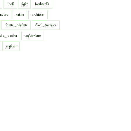
licoli
light
lombardia
rdure
natale
orchidea
ricetta_perfetta
Sud_America
sile_cucina
vegetariano
yoghurt