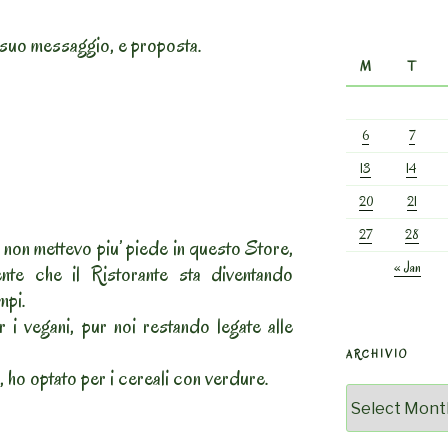
 suo messaggio, e proposta.
M
T
6
7
13
14
20
21
27
28
non mettevo piu’ piede in questo Store,
« Jan
nte che il Ristorante sta diventando
mpi.
i vegani, pur noi restando legate alle
ARCHIVIO
, ho optato per i cereali con verdure.
Archivio