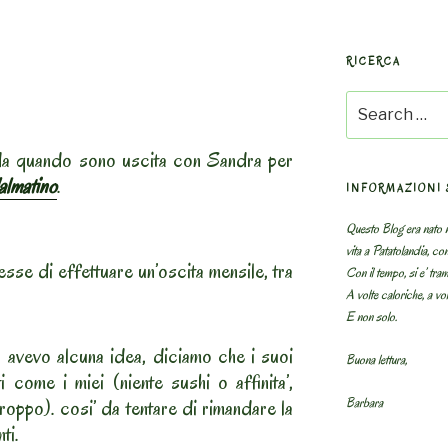
RICERCA
Search
for:
da quando sono uscita con Sandra per
dalmatino
.
INFORMAZIONI 
Questo Blog era nato n
vita a Patatolandia, co
esse di effettuare un’oscita mensile, tra
Con il tempo, si e’ tram
A volte caloriche, a volt
E non solo.
 avevo alcuna idea, diciamo che i suoi
Buona lettura,
 come i miei (niente sushi o affinita’,
Barbara
troppo). cosi’ da tentare di rimandare la
ti.