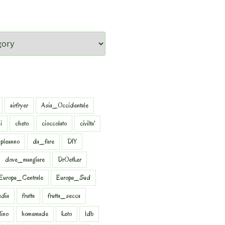
airfryer
Asia_Occidentale
i
cheto
cioccolato
civilta'
pleanno
da_fare
DIY
dove_mangiare
DrOetker
Europa_Centrale
Europa_Sud
dia
frutta
frutta_secca
dino
homemade
keto
ldb